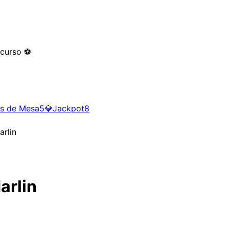
 curso
⚽
s de Mesa
5
💎
Jackpot
8
rlin
arlin