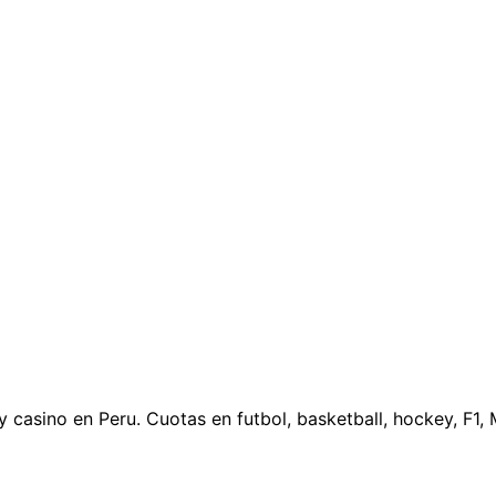
casino en Peru. Cuotas en futbol, basketball, hockey, F1,