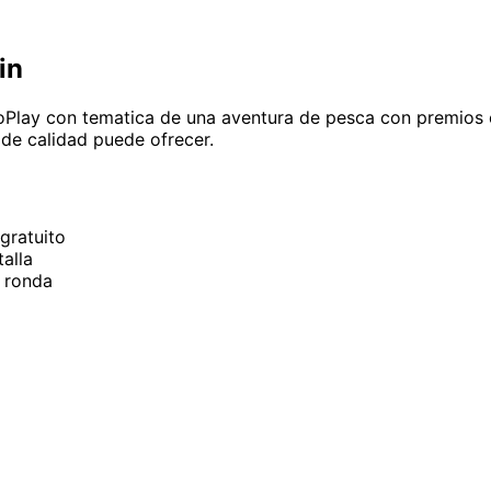
in
voPlay con tematica de una aventura de pesca con premios
de calidad puede ofrecer.
gratuito
alla
a ronda