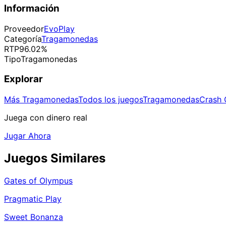
Información
Proveedor
EvoPlay
Categoría
Tragamonedas
RTP
96.02
%
Tipo
Tragamonedas
Explorar
Más
Tragamonedas
Todos los juegos
Tragamonedas
Crash
Juega con dinero real
Jugar Ahora
Juegos Similares
Gates of Olympus
Pragmatic Play
Sweet Bonanza