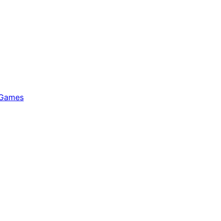
 Games