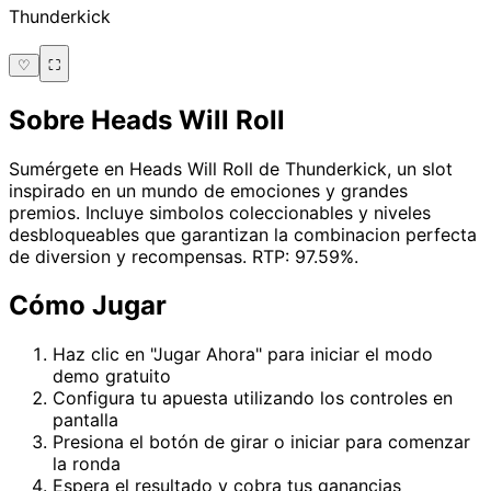
Thunderkick
♡
⛶
Sobre
Heads Will Roll
Sumérgete en Heads Will Roll de Thunderkick, un slot
inspirado en un mundo de emociones y grandes
premios. Incluye simbolos coleccionables y niveles
desbloqueables que garantizan la combinacion perfecta
de diversion y recompensas. RTP: 97.59%.
Cómo Jugar
Haz clic en "Jugar Ahora" para iniciar el modo
demo gratuito
Configura tu apuesta utilizando los controles en
pantalla
Presiona el botón de girar o iniciar para comenzar
la ronda
Espera el resultado y cobra tus ganancias