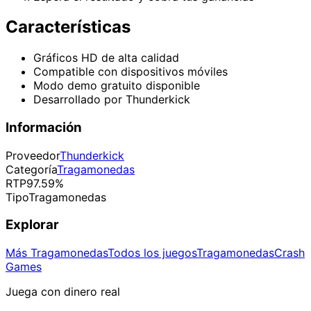
Características
Gráficos HD de alta calidad
Compatible con dispositivos móviles
Modo demo gratuito disponible
Desarrollado por
Thunderkick
Información
Proveedor
Thunderkick
Categoría
Tragamonedas
RTP
97.59
%
Tipo
Tragamonedas
Explorar
Más
Tragamonedas
Todos los juegos
Tragamonedas
Crash
Games
Juega con dinero real