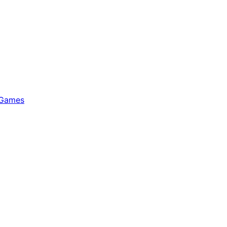
 Games