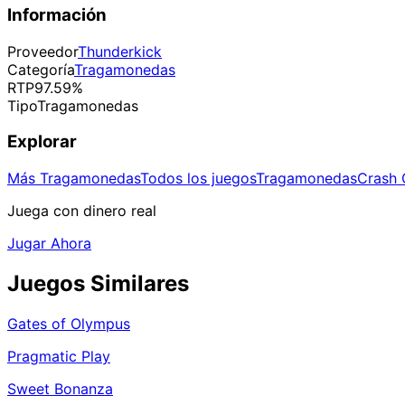
Información
Proveedor
Thunderkick
Categoría
Tragamonedas
RTP
97.59
%
Tipo
Tragamonedas
Explorar
Más
Tragamonedas
Todos los juegos
Tragamonedas
Crash
Juega con dinero real
Jugar Ahora
Juegos Similares
Gates of Olympus
Pragmatic Play
Sweet Bonanza