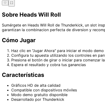
♡
⛶
Sobre
Heads Will Roll
Sumérgete en Heads Will Roll de Thunderkick, un slot in
garantizan la combinacion perfecta de diversion y recom
Cómo Jugar
Haz clic en "Jugar Ahora" para iniciar el modo demo 
Configura tu apuesta utilizando los controles en pant
Presiona el botón de girar o iniciar para comenzar l
Espera el resultado y cobra tus ganancias
Características
Gráficos HD de alta calidad
Compatible con dispositivos móviles
Modo demo gratuito disponible
Desarrollado por
Thunderkick