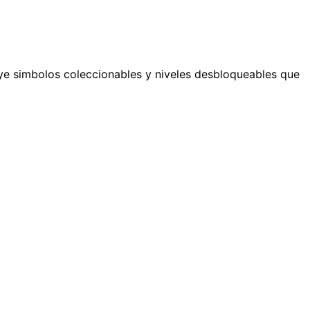
ye simbolos coleccionables y niveles desbloqueables que