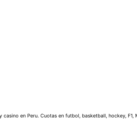
casino en Peru. Cuotas en futbol, basketball, hockey, F1,