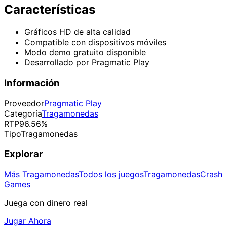
Características
Gráficos HD de alta calidad
Compatible con dispositivos móviles
Modo demo gratuito disponible
Desarrollado por
Pragmatic Play
Información
Proveedor
Pragmatic Play
Categoría
Tragamonedas
RTP
96.56
%
Tipo
Tragamonedas
Explorar
Más
Tragamonedas
Todos los juegos
Tragamonedas
Crash
Games
Juega con dinero real
Jugar Ahora