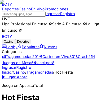
BCTY
Deportes
Casino
En Vivo
Promociones
Ingresar
Registro
LIVE
Liga Profesional
En curso
⚽
Serie A
En curso
⚽
La Liga
En curso
⚽
BCTY
Casino
Deportes
Lobby
Populares
Nuevos
Categorías
🎰
Tragamonedas
201
🎥
Casino en Vivo
30
🚀
Crash
21
🃏
Juegos de Mesa
5
💎
Jackpot
8
Ingresar
Registro
Inicio
/
Casino
/
Tragamonedas
/
Hot Fiesta
▶
Jugar Ahora
Juega en
ApuestaTotal
Hot Fiesta