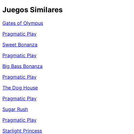
Juegos Similares
Gates of Olympus
Pragmatic Play
Sweet Bonanza
Pragmatic Play
Big Bass Bonanza
Pragmatic Play
The Dog House
Pragmatic Play
Sugar Rush
Pragmatic Play
Starlight Princess