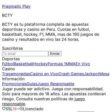
Pragmatic Play
BCTY
BCTY es tu plataforma completa de apuestas
deportivas y casino en Peru. Cuotas en futbol,
basketball, hockey, F1, MMA, mas de 190 juegos de
casino y resultados en vivo las 24 horas.
Suscribirse
Enviar
Deportes
Fútbol
Basketball
Hockey
Formula 1
MMA
En Vivo
Casino
Tragamonedas
Casino en Vivo
Crash Games
Jackpot
Mesa
Información
Promociones
Guías
Juego Responsable
Jugar puede ser adictivo. Juega con responsabilidad.
Solo para mayores de 18 años. Las apuestas conllevan
riesgo. Consulta nuestras políticas de
juego
responsable
.
SSL
18+
Licenciado