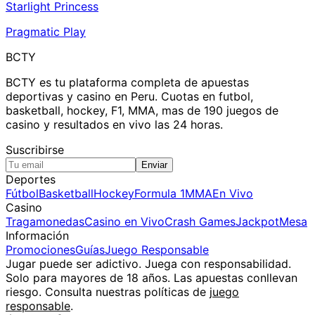
Starlight Princess
Pragmatic Play
BCTY
BCTY es tu plataforma completa de apuestas
deportivas y casino en Peru. Cuotas en futbol,
basketball, hockey, F1, MMA, mas de 190 juegos de
casino y resultados en vivo las 24 horas.
Suscribirse
Enviar
Deportes
Fútbol
Basketball
Hockey
Formula 1
MMA
En Vivo
Casino
Tragamonedas
Casino en Vivo
Crash Games
Jackpot
Mesa
Información
Promociones
Guías
Juego Responsable
Jugar puede ser adictivo. Juega con responsabilidad.
Solo para mayores de 18 años. Las apuestas conllevan
riesgo. Consulta nuestras políticas de
juego
responsable
.