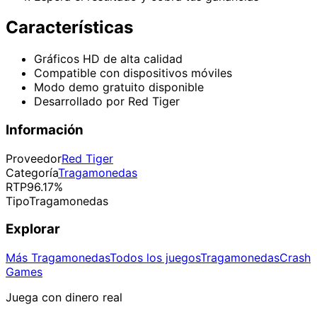
Características
Gráficos HD de alta calidad
Compatible con dispositivos móviles
Modo demo gratuito disponible
Desarrollado por
Red Tiger
Información
Proveedor
Red Tiger
Categoría
Tragamonedas
RTP
96.17
%
Tipo
Tragamonedas
Explorar
Más
Tragamonedas
Todos los juegos
Tragamonedas
Crash
Games
Juega con dinero real