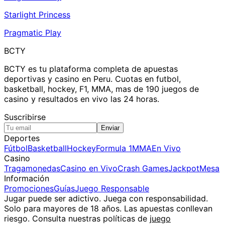
Starlight Princess
Pragmatic Play
BCTY
BCTY es tu plataforma completa de apuestas
deportivas y casino en Peru. Cuotas en futbol,
basketball, hockey, F1, MMA, mas de 190 juegos de
casino y resultados en vivo las 24 horas.
Suscribirse
Enviar
Deportes
Fútbol
Basketball
Hockey
Formula 1
MMA
En Vivo
Casino
Tragamonedas
Casino en Vivo
Crash Games
Jackpot
Mesa
Información
Promociones
Guías
Juego Responsable
Jugar puede ser adictivo. Juega con responsabilidad.
Solo para mayores de 18 años. Las apuestas conllevan
riesgo. Consulta nuestras políticas de
juego