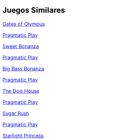
Juegos Similares
Gates of Olympus
Pragmatic Play
Sweet Bonanza
Pragmatic Play
Big Bass Bonanza
Pragmatic Play
The Dog House
Pragmatic Play
Sugar Rush
Pragmatic Play
Starlight Princess