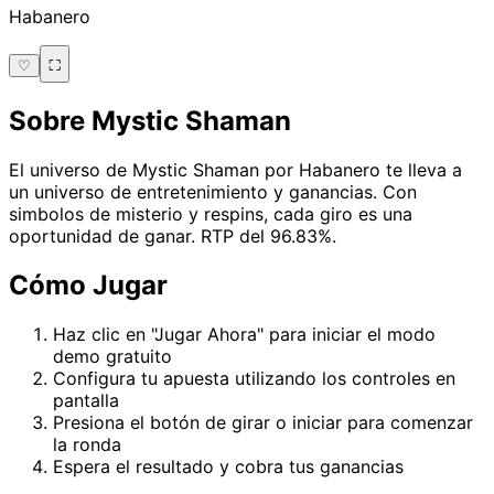
Habanero
♡
⛶
Sobre
Mystic Shaman
El universo de Mystic Shaman por Habanero te lleva a
un universo de entretenimiento y ganancias. Con
simbolos de misterio y respins, cada giro es una
oportunidad de ganar. RTP del 96.83%.
Cómo Jugar
Haz clic en "Jugar Ahora" para iniciar el modo
demo gratuito
Configura tu apuesta utilizando los controles en
pantalla
Presiona el botón de girar o iniciar para comenzar
la ronda
Espera el resultado y cobra tus ganancias