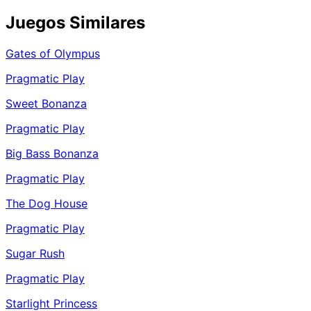
Juegos Similares
Gates of Olympus
Pragmatic Play
Sweet Bonanza
Pragmatic Play
Big Bass Bonanza
Pragmatic Play
The Dog House
Pragmatic Play
Sugar Rush
Pragmatic Play
Starlight Princess