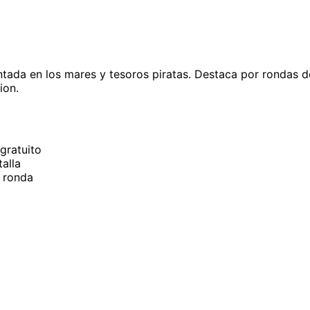
da en los mares y tesoros piratas. Destaca por rondas de b
ion.
gratuito
alla
a ronda