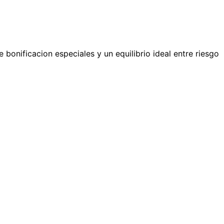
onificacion especiales y un equilibrio ideal entre riesgo