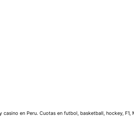
casino en Peru. Cuotas en futbol, basketball, hockey, F1,