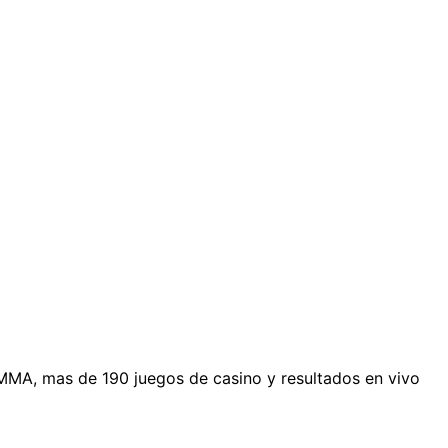
 MMA, mas de 190 juegos de casino y resultados en vivo