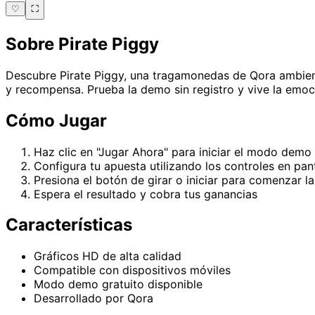
♡
⛶
Sobre
Pirate Piggy
Descubre Pirate Piggy, una tragamonedas de Qora ambienta
y recompensa. Prueba la demo sin registro y vive la emoc
Cómo Jugar
Haz clic en "Jugar Ahora" para iniciar el modo demo 
Configura tu apuesta utilizando los controles en pant
Presiona el botón de girar o iniciar para comenzar l
Espera el resultado y cobra tus ganancias
Características
Gráficos HD de alta calidad
Compatible con dispositivos móviles
Modo demo gratuito disponible
Desarrollado por
Qora