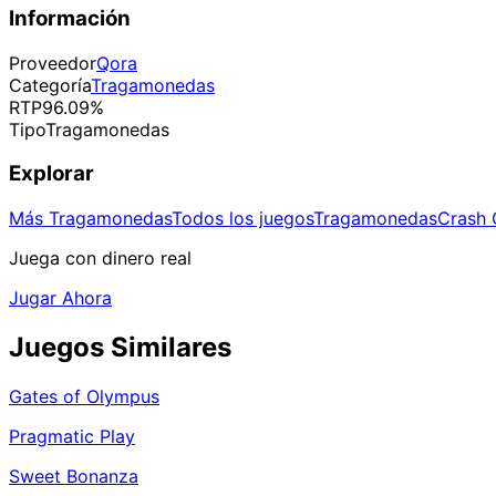
Información
Proveedor
Qora
Categoría
Tragamonedas
RTP
96.09
%
Tipo
Tragamonedas
Explorar
Más
Tragamonedas
Todos los juegos
Tragamonedas
Crash
Juega con dinero real
Jugar Ahora
Juegos Similares
Gates of Olympus
Pragmatic Play
Sweet Bonanza