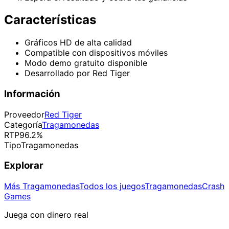
Características
Gráficos HD de alta calidad
Compatible con dispositivos móviles
Modo demo gratuito disponible
Desarrollado por
Red Tiger
Información
Proveedor
Red Tiger
Categoría
Tragamonedas
RTP
96.2
%
Tipo
Tragamonedas
Explorar
Más
Tragamonedas
Todos los juegos
Tragamonedas
Crash
Games
Juega con dinero real