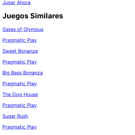
Jugar Ahora
Juegos Similares
Gates of Olympus
Pragmatic Play
Sweet Bonanza
Pragmatic Play
Big Bass Bonanza
Pragmatic Play
The Dog House
Pragmatic Play
Sugar Rush
Pragmatic Play