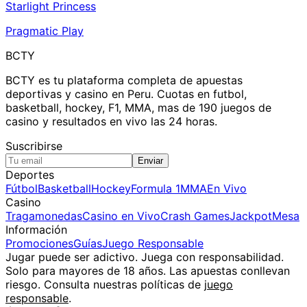
Starlight Princess
Pragmatic Play
BCTY
BCTY es tu plataforma completa de apuestas
deportivas y casino en Peru. Cuotas en futbol,
basketball, hockey, F1, MMA, mas de 190 juegos de
casino y resultados en vivo las 24 horas.
Suscribirse
Enviar
Deportes
Fútbol
Basketball
Hockey
Formula 1
MMA
En Vivo
Casino
Tragamonedas
Casino en Vivo
Crash Games
Jackpot
Mesa
Información
Promociones
Guías
Juego Responsable
Jugar puede ser adictivo. Juega con responsabilidad.
Solo para mayores de 18 años. Las apuestas conllevan
riesgo. Consulta nuestras políticas de
juego
responsable
.