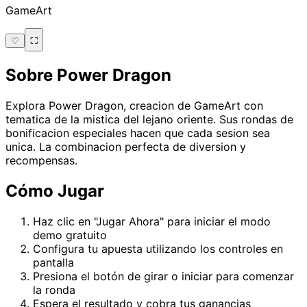
GameArt
♡
⛶
Sobre
Power Dragon
Explora Power Dragon, creacion de GameArt con
tematica de la mistica del lejano oriente. Sus rondas de
bonificacion especiales hacen que cada sesion sea
unica. La combinacion perfecta de diversion y
recompensas.
Cómo Jugar
Haz clic en "Jugar Ahora" para iniciar el modo
demo gratuito
Configura tu apuesta utilizando los controles en
pantalla
Presiona el botón de girar o iniciar para comenzar
la ronda
Espera el resultado y cobra tus ganancias