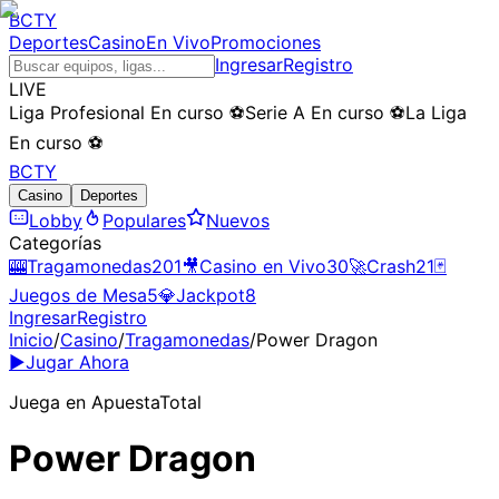
BCTY
Deportes
Casino
En Vivo
Promociones
Ingresar
Registro
LIVE
Liga Profesional
En curso
⚽
Serie A
En curso
⚽
La Liga
En curso
⚽
BCTY
Casino
Deportes
Lobby
Populares
Nuevos
Categorías
🎰
Tragamonedas
201
🎥
Casino en Vivo
30
🚀
Crash
21
🃏
Juegos de Mesa
5
💎
Jackpot
8
Ingresar
Registro
Inicio
/
Casino
/
Tragamonedas
/
Power Dragon
▶
Jugar Ahora
Juega en
ApuestaTotal
Power Dragon