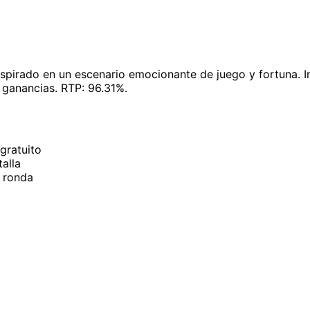
irado en un escenario emocionante de juego y fortuna. In
 ganancias. RTP: 96.31%.
gratuito
alla
a ronda