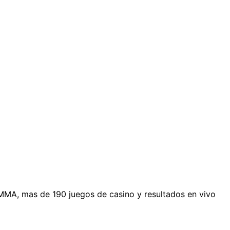
 MMA, mas de 190 juegos de casino y resultados en vivo