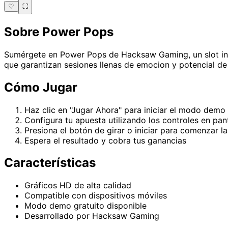
♡
⛶
Sobre
Power Pops
Sumérgete en Power Pops de Hacksaw Gaming, un slot insp
que garantizan sesiones llenas de emocion y potencial de
Cómo Jugar
Haz clic en "Jugar Ahora" para iniciar el modo demo 
Configura tu apuesta utilizando los controles en pant
Presiona el botón de girar o iniciar para comenzar l
Espera el resultado y cobra tus ganancias
Características
Gráficos HD de alta calidad
Compatible con dispositivos móviles
Modo demo gratuito disponible
Desarrollado por
Hacksaw Gaming