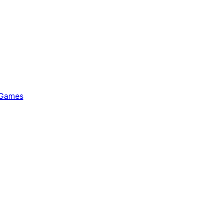
 Games