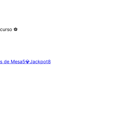
 curso
⚽
s de Mesa
5
💎
Jackpot
8