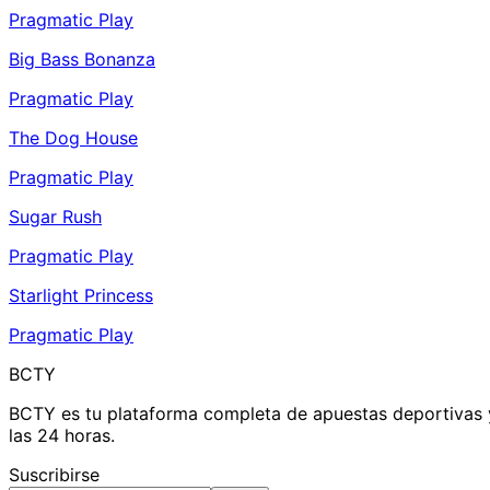
Pragmatic Play
Big Bass Bonanza
Pragmatic Play
The Dog House
Pragmatic Play
Sugar Rush
Pragmatic Play
Starlight Princess
Pragmatic Play
BCTY
BCTY es tu plataforma completa de apuestas deportivas y 
las 24 horas.
Suscribirse