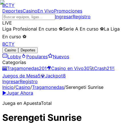
BCTY
Deportes
Casino
En Vivo
Promociones
Ingresar
Registro
LIVE
Liga Profesional
En curso
⚽
Serie A
En curso
⚽
La Liga
En curso
⚽
BCTY
Casino
Deportes
Lobby
Populares
Nuevos
Categorías
🎰
Tragamonedas
201
🎥
Casino en Vivo
30
🚀
Crash
21
🃏
Juegos de Mesa
5
💎
Jackpot
8
Ingresar
Registro
Inicio
/
Casino
/
Tragamonedas
/
Serengeti Sunrise
▶
Jugar Ahora
Juega en
ApuestaTotal
Serengeti Sunrise