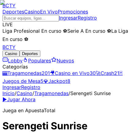
BCTY
Deportes
Casino
En Vivo
Promociones
Ingresar
Registro
LIVE
Liga Profesional
En curso
⚽
Serie A
En curso
⚽
La Liga
En curso
⚽
BCTY
Casino
Deportes
Lobby
Populares
Nuevos
Categorías
🎰
Tragamonedas
201
🎥
Casino en Vivo
30
🚀
Crash
21
🃏
Juegos de Mesa
5
💎
Jackpot
8
Ingresar
Registro
Inicio
/
Casino
/
Tragamonedas
/
Serengeti Sunrise
▶
Jugar Ahora
Juega en
ApuestaTotal
Serengeti Sunrise