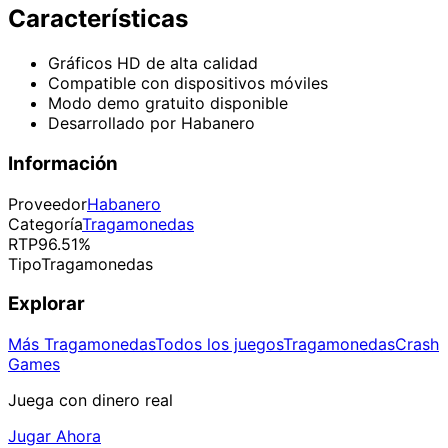
Características
Gráficos HD de alta calidad
Compatible con dispositivos móviles
Modo demo gratuito disponible
Desarrollado por
Habanero
Información
Proveedor
Habanero
Categoría
Tragamonedas
RTP
96.51
%
Tipo
Tragamonedas
Explorar
Más
Tragamonedas
Todos los juegos
Tragamonedas
Crash
Games
Juega con dinero real
Jugar Ahora