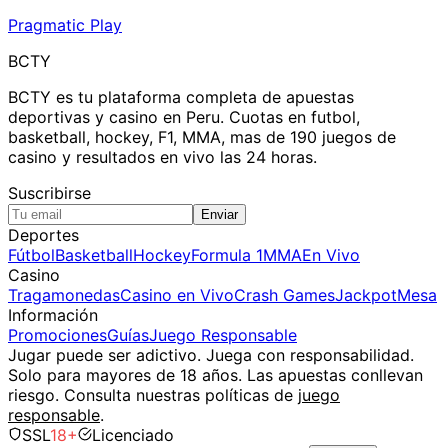
Pragmatic Play
BCTY
BCTY es tu plataforma completa de apuestas
deportivas y casino en Peru. Cuotas en futbol,
basketball, hockey, F1, MMA, mas de 190 juegos de
casino y resultados en vivo las 24 horas.
Suscribirse
Enviar
Deportes
Fútbol
Basketball
Hockey
Formula 1
MMA
En Vivo
Casino
Tragamonedas
Casino en Vivo
Crash Games
Jackpot
Mesa
Información
Promociones
Guías
Juego Responsable
Jugar puede ser adictivo. Juega con responsabilidad.
Solo para mayores de 18 años. Las apuestas conllevan
riesgo. Consulta nuestras políticas de
juego
responsable
.
SSL
18+
Licenciado