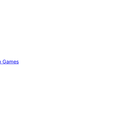
h Games