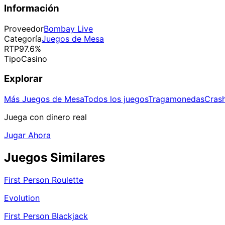
Información
Proveedor
Bombay Live
Categoría
Juegos de Mesa
RTP
97.6
%
Tipo
Casino
Explorar
Más
Juegos de Mesa
Todos los juegos
Tragamonedas
Cras
Juega con dinero real
Jugar Ahora
Juegos Similares
First Person Roulette
Evolution
First Person Blackjack