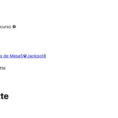
 curso
⚽
s de Mesa
5
💎
Jackpot
8
tte
tte