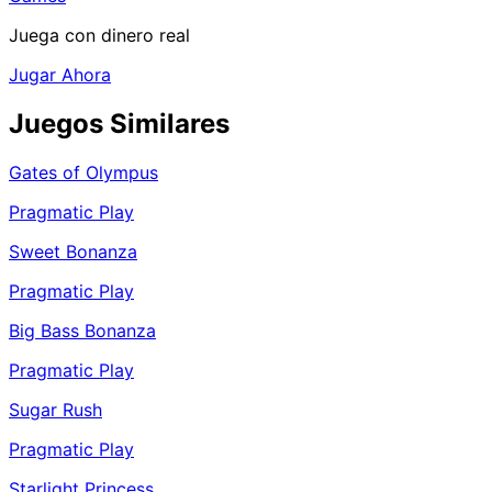
Juega con dinero real
Jugar Ahora
Juegos Similares
Gates of Olympus
Pragmatic Play
Sweet Bonanza
Pragmatic Play
Big Bass Bonanza
Pragmatic Play
Sugar Rush
Pragmatic Play
Starlight Princess