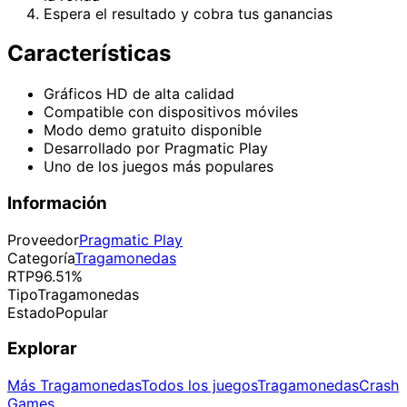
Espera el resultado y cobra tus ganancias
Características
Gráficos HD de alta calidad
Compatible con dispositivos móviles
Modo demo gratuito disponible
Desarrollado por
Pragmatic Play
Uno de los juegos más populares
Información
Proveedor
Pragmatic Play
Categoría
Tragamonedas
RTP
96.51
%
Tipo
Tragamonedas
Estado
Popular
Explorar
Más
Tragamonedas
Todos los juegos
Tragamonedas
Crash
Games