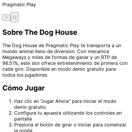
Pragmatic Play
♡
⛶
Sobre
The Dog House
The Dog House de Pragmatic Play te transporta a un
mundo animal lleno de diversion. Con mecanica
Megaways y miles de formas de ganar y un RTP de
96.51%, este slot ofrece entretenimiento de primera con
cada giro. Disponible en modo demo gratuito para
todos los jugadores.
Cómo Jugar
Haz clic en "Jugar Ahora" para iniciar el modo
demo gratuito
Configura tu apuesta utilizando los controles en
pantalla
Presiona el botón de girar o iniciar para comenzar
la ronda