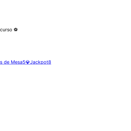
 curso
⚽
s de Mesa
5
💎
Jackpot
8