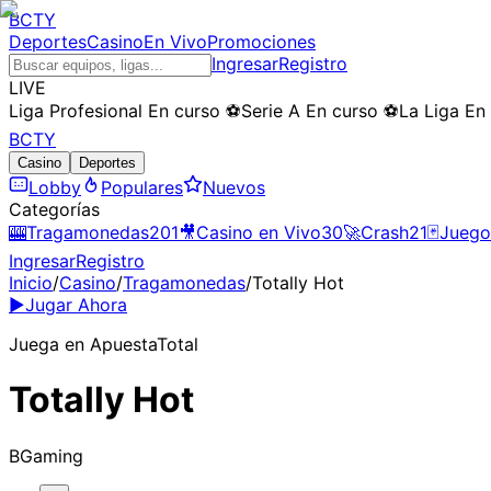
BCTY
Deportes
Casino
En Vivo
Promociones
Ingresar
Registro
LIVE
Liga Profesional
En curso
⚽
Serie A
En curso
⚽
La Liga
En
BCTY
Casino
Deportes
Lobby
Populares
Nuevos
Categorías
🎰
Tragamonedas
201
🎥
Casino en Vivo
30
🚀
Crash
21
🃏
Juego
Ingresar
Registro
Inicio
/
Casino
/
Tragamonedas
/
Totally Hot
▶
Jugar Ahora
Juega en
ApuestaTotal
Totally Hot
BGaming