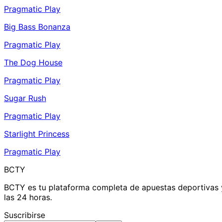
Pragmatic Play
Big Bass Bonanza
Pragmatic Play
The Dog House
Pragmatic Play
Sugar Rush
Pragmatic Play
Starlight Princess
Pragmatic Play
BCTY
BCTY es tu plataforma completa de apuestas deportivas y 
las 24 horas.
Suscribirse