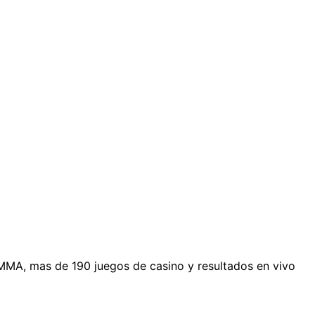
 MMA, mas de 190 juegos de casino y resultados en vivo