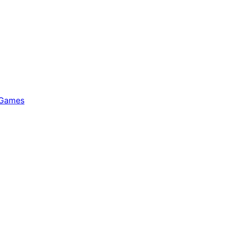
 Games