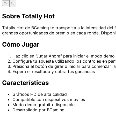
♡
⛶
Sobre
Totally Hot
Totally Hot de BGaming te transporta a la intensidad de
grandes oportunidades de premio en cada ronda. Disponi
Cómo Jugar
Haz clic en "Jugar Ahora" para iniciar el modo demo 
Configura tu apuesta utilizando los controles en pant
Presiona el botón de girar o iniciar para comenzar l
Espera el resultado y cobra tus ganancias
Características
Gráficos HD de alta calidad
Compatible con dispositivos móviles
Modo demo gratuito disponible
Desarrollado por
BGaming