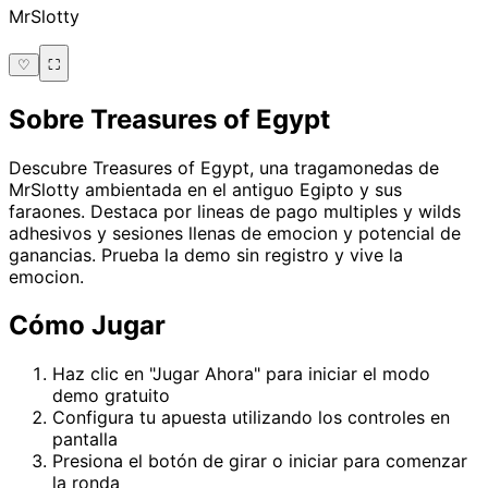
MrSlotty
♡
⛶
Sobre
Treasures of Egypt
Descubre Treasures of Egypt, una tragamonedas de
MrSlotty ambientada en el antiguo Egipto y sus
faraones. Destaca por lineas de pago multiples y wilds
adhesivos y sesiones llenas de emocion y potencial de
ganancias. Prueba la demo sin registro y vive la
emocion.
Cómo Jugar
Haz clic en "Jugar Ahora" para iniciar el modo
demo gratuito
Configura tu apuesta utilizando los controles en
pantalla
Presiona el botón de girar o iniciar para comenzar
la ronda