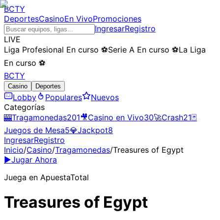
BCTY
Deportes
Casino
En Vivo
Promociones
Ingresar
Registro
LIVE
Liga Profesional
En curso
⚽
Serie A
En curso
⚽
La Liga
En curso
⚽
BCTY
Casino
Deportes
Lobby
Populares
Nuevos
Categorías
🎰
Tragamonedas
201
🎥
Casino en Vivo
30
🚀
Crash
21
🃏
Juegos de Mesa
5
💎
Jackpot
8
Ingresar
Registro
Inicio
/
Casino
/
Tragamonedas
/
Treasures of Egypt
▶
Jugar Ahora
Juega en
ApuestaTotal
Treasures of Egypt