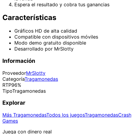
Espera el resultado y cobra tus ganancias
Características
Gráficos HD de alta calidad
Compatible con dispositivos móviles
Modo demo gratuito disponible
Desarrollado por
MrSlotty
Información
Proveedor
MrSlotty
Categoría
Tragamonedas
RTP
96
%
Tipo
Tragamonedas
Explorar
Más
Tragamonedas
Todos los juegos
Tragamonedas
Crash
Games
Juega con dinero real