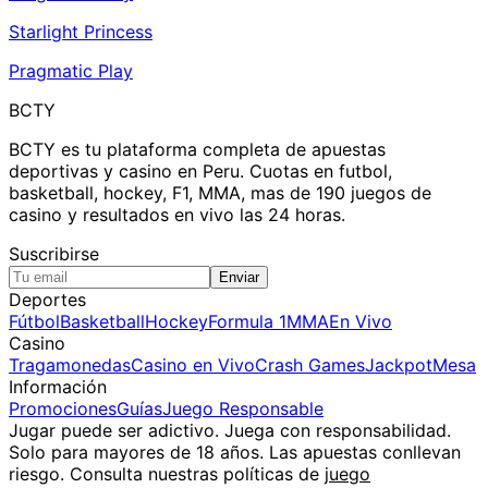
Starlight Princess
Pragmatic Play
BCTY
BCTY es tu plataforma completa de apuestas
deportivas y casino en Peru. Cuotas en futbol,
basketball, hockey, F1, MMA, mas de 190 juegos de
casino y resultados en vivo las 24 horas.
Suscribirse
Enviar
Deportes
Fútbol
Basketball
Hockey
Formula 1
MMA
En Vivo
Casino
Tragamonedas
Casino en Vivo
Crash Games
Jackpot
Mesa
Información
Promociones
Guías
Juego Responsable
Jugar puede ser adictivo. Juega con responsabilidad.
Solo para mayores de 18 años. Las apuestas conllevan
riesgo. Consulta nuestras políticas de
juego