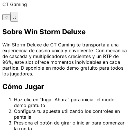
CT Gaming
♡
⛶
Sobre
Win Storm Deluxe
Win Storm Deluxe de CT Gaming te transporta a una
experiencia de casino unica y envolvente. Con mecanica
de cascada y multiplicadores crecientes y un RTP de
96%, este slot ofrece momentos inolvidables en cada
partida. Disponible en modo demo gratuito para todos
los jugadores.
Cómo Jugar
Haz clic en "Jugar Ahora" para iniciar el modo
demo gratuito
Configura tu apuesta utilizando los controles en
pantalla
Presiona el botón de girar o iniciar para comenzar
la ronda