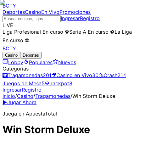
BCTY
Deportes
Casino
En Vivo
Promociones
Ingresar
Registro
LIVE
Liga Profesional
En curso
⚽
Serie A
En curso
⚽
La Liga
En curso
⚽
BCTY
Casino
Deportes
Lobby
Populares
Nuevos
Categorías
🎰
Tragamonedas
201
🎥
Casino en Vivo
30
🚀
Crash
21
🃏
Juegos de Mesa
5
💎
Jackpot
8
Ingresar
Registro
Inicio
/
Casino
/
Tragamonedas
/
Win Storm Deluxe
▶
Jugar Ahora
Juega en
ApuestaTotal
Win Storm Deluxe