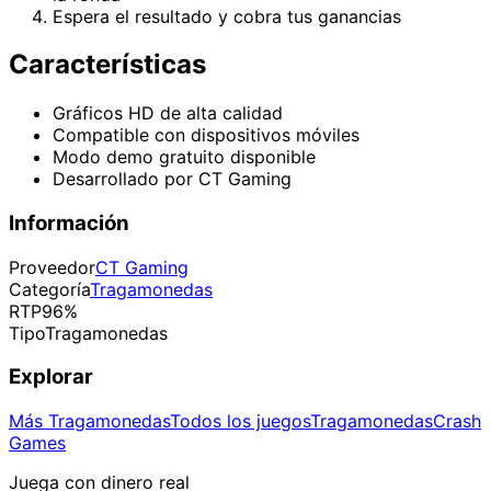
Espera el resultado y cobra tus ganancias
Características
Gráficos HD de alta calidad
Compatible con dispositivos móviles
Modo demo gratuito disponible
Desarrollado por
CT Gaming
Información
Proveedor
CT Gaming
Categoría
Tragamonedas
RTP
96
%
Tipo
Tragamonedas
Explorar
Más
Tragamonedas
Todos los juegos
Tragamonedas
Crash
Games
Juega con dinero real