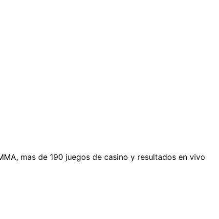
 MMA, mas de 190 juegos de casino y resultados en vivo