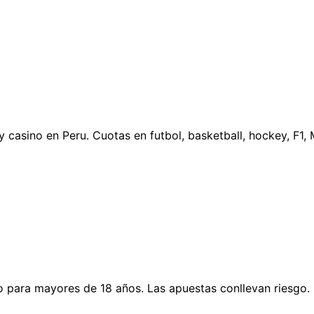
casino en Peru. Cuotas en futbol, basketball, hockey, F1,
o para mayores de 18 años. Las apuestas conllevan riesgo. 