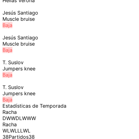
Hellas Verona
Jesús Santiago
Muscle bruise
Baja
Jesús Santiago
Muscle bruise
Baja
T. Suslov
Jumpers knee
Baja
T. Suslov
Jumpers knee
Baja
Estadísticas de Temporada
Racha
DWWDLWWW
Racha
WLWLLLWL
38
Partidos
38