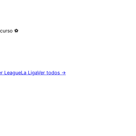
 curso
⚽
er League
La Liga
Ver todos →