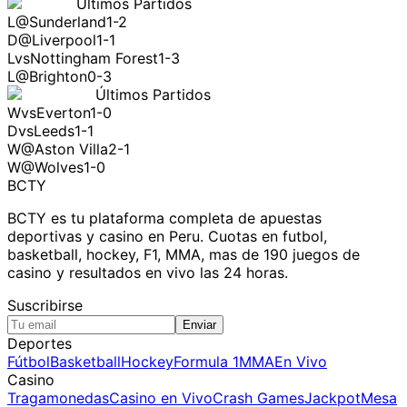
Últimos Partidos
L
@
Sunderland
1-2
D
@
Liverpool
1-1
L
vs
Nottingham Forest
1-3
L
@
Brighton
0-3
Últimos Partidos
W
vs
Everton
1-0
D
vs
Leeds
1-1
W
@
Aston Villa
2-1
W
@
Wolves
1-0
BCTY
BCTY es tu plataforma completa de apuestas
deportivas y casino en Peru. Cuotas en futbol,
basketball, hockey, F1, MMA, mas de 190 juegos de
casino y resultados en vivo las 24 horas.
Suscribirse
Enviar
Deportes
Fútbol
Basketball
Hockey
Formula 1
MMA
En Vivo
Casino
Tragamonedas
Casino en Vivo
Crash Games
Jackpot
Mesa