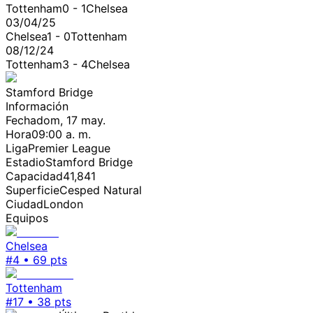
Tottenham
0
-
1
Chelsea
03/04/25
Chelsea
1
-
0
Tottenham
08/12/24
Tottenham
3
-
4
Chelsea
Stamford Bridge
Información
Fecha
dom, 17 may.
Hora
09:00 a. m.
Liga
Premier League
Estadio
Stamford Bridge
Capacidad
41,841
Superficie
Cesped Natural
Ciudad
London
Equipos
Chelsea
#
4
•
69
pts
Tottenham
#
17
•
38
pts