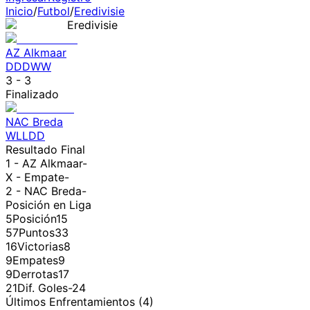
Inicio
/
Futbol
/
Eredivisie
Eredivisie
AZ Alkmaar
D
D
D
W
W
3
-
3
Finalizado
NAC Breda
W
L
L
D
D
Resultado Final
1 -
AZ Alkmaar
-
X - Empate
-
2 -
NAC Breda
-
Posición en Liga
5
Posición
15
57
Puntos
33
16
Victorias
8
9
Empates
9
9
Derrotas
17
21
Dif. Goles
-24
Últimos Enfrentamientos (
4
)