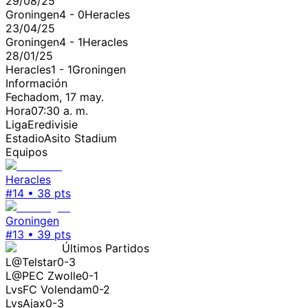
29/08/25
Groningen
4
-
0
Heracles
23/04/25
Groningen
4
-
1
Heracles
28/01/25
Heracles
1
-
1
Groningen
Información
Fecha
dom, 17 may.
Hora
07:30 a. m.
Liga
Eredivisie
Estadio
Asito Stadium
Equipos
Heracles
#
14
•
38
pts
Groningen
#
13
•
39
pts
Últimos Partidos
L
@
Telstar
0-3
L
@
PEC Zwolle
0-1
L
vs
FC Volendam
0-2
L
vs
Ajax
0-3