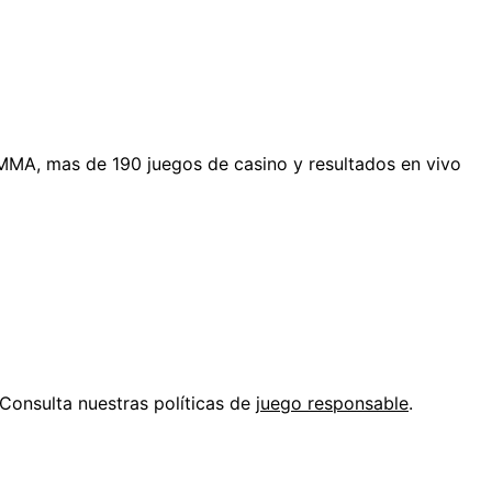
 MMA, mas de 190 juegos de casino y resultados en vivo
Consulta nuestras políticas de
juego responsable
.