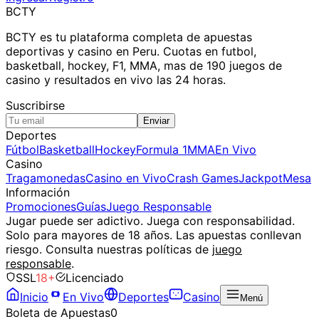
BCTY
BCTY es tu plataforma completa de apuestas
deportivas y casino en Peru. Cuotas en futbol,
basketball, hockey, F1, MMA, mas de 190 juegos de
casino y resultados en vivo las 24 horas.
Suscribirse
Enviar
Deportes
Fútbol
Basketball
Hockey
Formula 1
MMA
En Vivo
Casino
Tragamonedas
Casino en Vivo
Crash Games
Jackpot
Mesa
Información
Promociones
Guías
Juego Responsable
Jugar puede ser adictivo. Juega con responsabilidad.
Solo para mayores de 18 años. Las apuestas conllevan
riesgo. Consulta nuestras políticas de
juego
responsable
.
SSL
18+
Licenciado
Inicio
En Vivo
Deportes
Casino
Menú
Boleta de Apuestas
0