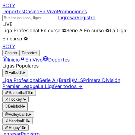
BCTY
Deportes
Casino
En Vivo
Promociones
Ingresar
Registro
LIVE
Liga Profesional
En curso
⚽
Serie A
En curso
⚽
La Liga
En curso
⚽
BCTY
Casino
Deportes
Inicio
En Vivo
Deportes
Ligas Populares
⚽
Futbol
18
▸
Liga Profesional
Serie A (Brazil)
MLS
Primera División
Premier League
La Liga
Ver todos →
🏀
Basketball
10
▸
🏒
Hockey
7
▸
⚾
Beisbol
4
▸
🏐
Volleyball
10
▸
🤾
Handball
10
▸
🏉
Rugby
10
▸
Ingresar
Registro