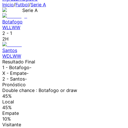
Inicio
/
Futbol
/
Serie A
Serie A
Botafogo
W
L
L
W
W
2
-
1
2H
Santos
W
D
L
W
W
Resultado Final
1 -
Botafogo
-
X - Empate
-
2 -
Santos
-
Pronóstico
Double chance : Botafogo or draw
45%
Local
45%
Empate
10%
Visitante