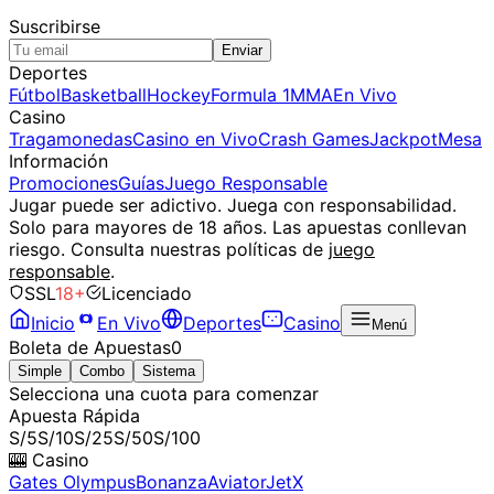
Suscribirse
Enviar
Deportes
Fútbol
Basketball
Hockey
Formula 1
MMA
En Vivo
Casino
Tragamonedas
Casino en Vivo
Crash Games
Jackpot
Mesa
Información
Promociones
Guías
Juego Responsable
Jugar puede ser adictivo. Juega con responsabilidad.
Solo para mayores de 18 años. Las apuestas conllevan
riesgo. Consulta nuestras políticas de
juego
responsable
.
SSL
18+
Licenciado
Inicio
En Vivo
Deportes
Casino
Menú
Boleta de Apuestas
0
Simple
Combo
Sistema
Selecciona una cuota para comenzar
Apuesta Rápida
S/5
S/10
S/25
S/50
S/100
🎰 Casino
Gates Olympus
Bonanza
Aviator
JetX