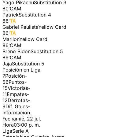
Yago Pikachu
Substitution 3
80
'
CAM
Patrick
Substitution 4
86
'
TA
Gabriel Paulista
Yellow Card
86
'
TA
Marllon
Yellow Card
86
'
CAM
Breno Bidon
Substitution 5
89
'
CAM
Jaja
Substitution 5
Posición en Liga
7
Posición
-
56
Puntos
-
15
Victorias
-
11
Empates
-
12
Derrotas
-
9
Dif. Goles
-
Información
Fecha
mié, 22 jul.
Hora
03:00 p. m.
Liga
Serie A