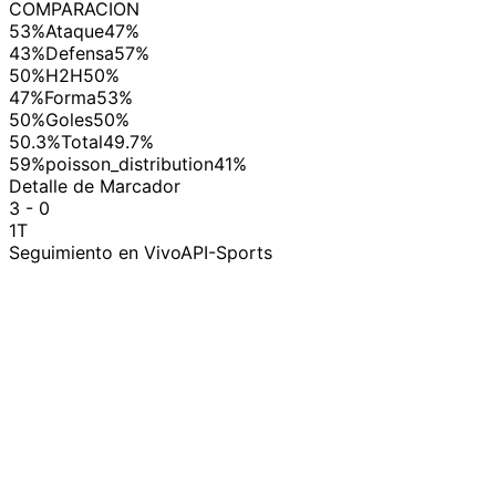
COMPARACION
53%
Ataque
47%
43%
Defensa
57%
50%
H2H
50%
47%
Forma
53%
50%
Goles
50%
50.3%
Total
49.7%
59%
poisson_distribution
41%
Detalle de Marcador
3 - 0
1T
Seguimiento en Vivo
API-Sports