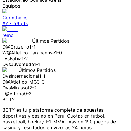
Estadio
Neo Quimica Arena
Equipos
Corinthians
#
7
•
56
pts
remo
Últimos Partidos
D
@
Cruzeiro
1-1
W
@
Atletico Paranaense
1-0
L
vs
Bahia
1-2
D
vs
Juventude
1-1
Últimos Partidos
D
vs
Internacional
1-1
D
@
Atletico-MG
3-3
D
vs
Mirassol
2-2
L
@
Vitoria
0-2
BCTY
BCTY es tu plataforma completa de apuestas
deportivas y casino en Peru. Cuotas en futbol,
basketball, hockey, F1, MMA, mas de 190 juegos de
casino y resultados en vivo las 24 horas.