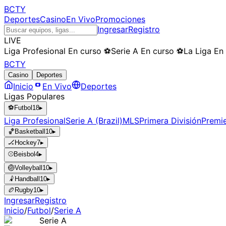
BCTY
Deportes
Casino
En Vivo
Promociones
Ingresar
Registro
LIVE
Liga Profesional
En curso
⚽
Serie A
En curso
⚽
La Liga
En
BCTY
Casino
Deportes
Inicio
En Vivo
Deportes
Ligas Populares
⚽
Futbol
18
▸
Liga Profesional
Serie A (Brazil)
MLS
Primera División
Premi
🏀
Basketball
10
▸
🏒
Hockey
7
▸
⚾
Beisbol
4
▸
🏐
Volleyball
10
▸
🤾
Handball
10
▸
🏉
Rugby
10
▸
Ingresar
Registro
Inicio
/
Futbol
/
Serie A
Serie A