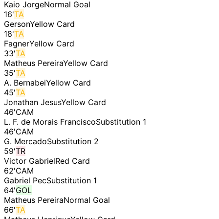
Kaio Jorge
Normal Goal
16
'
TA
Gerson
Yellow Card
18
'
TA
Fagner
Yellow Card
33
'
TA
Matheus Pereira
Yellow Card
35
'
TA
A. Bernabei
Yellow Card
45
'
TA
Jonathan Jesus
Yellow Card
46
'
CAM
L. F. de Morais Francisco
Substitution 1
46
'
CAM
G. Mercado
Substitution 2
59
'
TR
Victor Gabriel
Red Card
62
'
CAM
Gabriel Pec
Substitution 1
64
'
GOL
Matheus Pereira
Normal Goal
66
'
TA