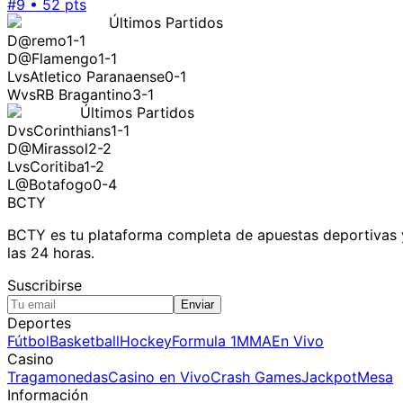
#
9
•
52
pts
Últimos Partidos
D
@
remo
1-1
D
@
Flamengo
1-1
L
vs
Atletico Paranaense
0-1
W
vs
RB Bragantino
3-1
Últimos Partidos
D
vs
Corinthians
1-1
D
@
Mirassol
2-2
L
vs
Coritiba
1-2
L
@
Botafogo
0-4
BCTY
BCTY es tu plataforma completa de apuestas deportivas y 
las 24 horas.
Suscribirse
Enviar
Deportes
Fútbol
Basketball
Hockey
Formula 1
MMA
En Vivo
Casino
Tragamonedas
Casino en Vivo
Crash Games
Jackpot
Mesa
Información