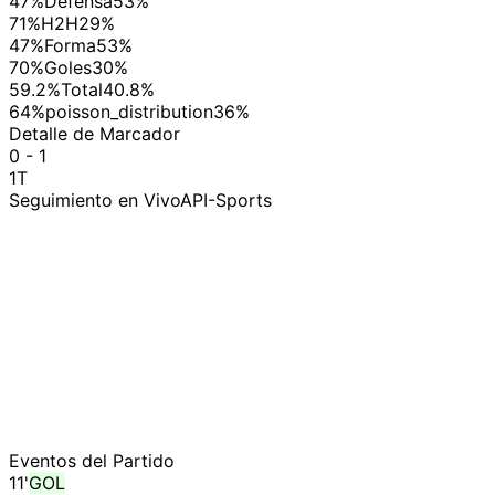
47%
Defensa
53%
71%
H2H
29%
47%
Forma
53%
70%
Goles
30%
59.2%
Total
40.8%
64%
poisson_distribution
36%
Detalle de Marcador
0 - 1
1T
Seguimiento en Vivo
API-Sports
Eventos del Partido
11
'
GOL