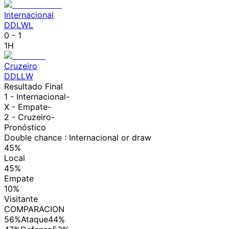
Internacional
D
D
L
W
L
0
-
1
1H
Cruzeiro
D
D
L
L
W
Resultado Final
1 -
Internacional
-
X - Empate
-
2 -
Cruzeiro
-
Pronóstico
Double chance : Internacional or draw
45%
Local
45%
Empate
10%
Visitante
COMPARACION
56%
Ataque
44%