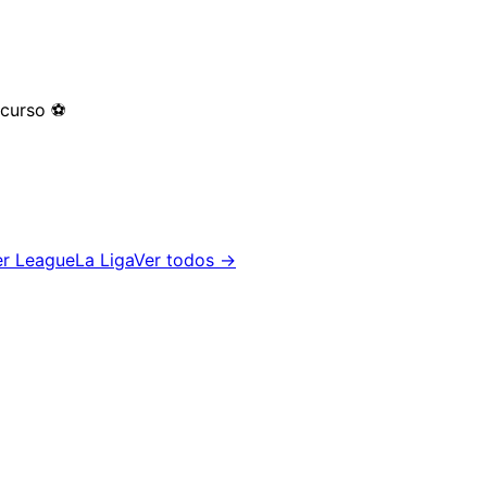
 curso
⚽
er League
La Liga
Ver todos →