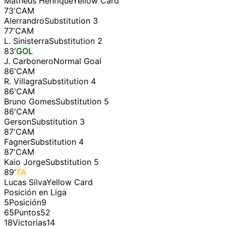
Matheus Henrique
Yellow Card
73
'
CAM
Alerrandro
Substitution 3
77
'
CAM
L. Sinisterra
Substitution 2
83
'
GOL
J. Carbonero
Normal Goal
86
'
CAM
R. Villagra
Substitution 4
86
'
CAM
Bruno Gomes
Substitution 5
86
'
CAM
Gerson
Substitution 3
87
'
CAM
Fagner
Substitution 4
87
'
CAM
Kaio Jorge
Substitution 5
89
'
TA
Lucas Silva
Yellow Card
Posición en Liga
5
Posición
9
65
Puntos
52
18
Victorias
14