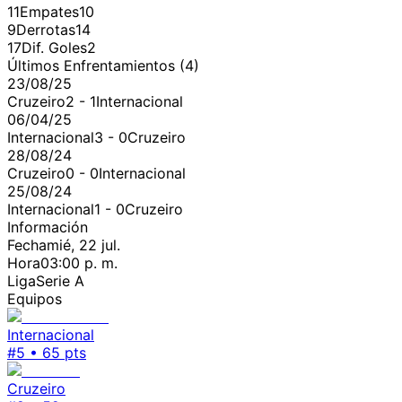
11
Empates
10
9
Derrotas
14
17
Dif. Goles
2
Últimos Enfrentamientos (
4
)
23/08/25
Cruzeiro
2
-
1
Internacional
06/04/25
Internacional
3
-
0
Cruzeiro
28/08/24
Cruzeiro
0
-
0
Internacional
25/08/24
Internacional
1
-
0
Cruzeiro
Información
Fecha
mié, 22 jul.
Hora
03:00 p. m.
Liga
Serie A
Equipos
Internacional
#
5
•
65
pts
Cruzeiro