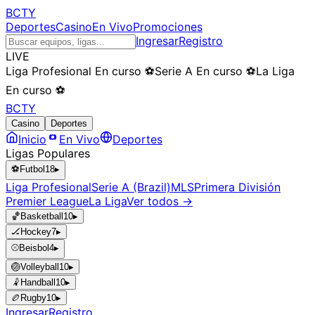
BCTY
Deportes
Casino
En Vivo
Promociones
Ingresar
Registro
LIVE
Liga Profesional
En curso
⚽
Serie A
En curso
⚽
La Liga
En curso
⚽
BCTY
Casino
Deportes
Inicio
En Vivo
Deportes
Ligas Populares
⚽
Futbol
18
▸
Liga Profesional
Serie A (Brazil)
MLS
Primera División
Premier League
La Liga
Ver todos →
🏀
Basketball
10
▸
🏒
Hockey
7
▸
⚾
Beisbol
4
▸
🏐
Volleyball
10
▸
🤾
Handball
10
▸
🏉
Rugby
10
▸
Ingresar
Registro