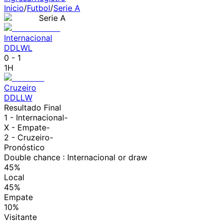
Inicio
/
Futbol
/
Serie A
Serie A
Internacional
D
D
L
W
L
0
-
1
1H
Cruzeiro
D
D
L
L
W
Resultado Final
1 -
Internacional
-
X - Empate
-
2 -
Cruzeiro
-
Pronóstico
Double chance : Internacional or draw
45%
Local
45%
Empate
10%
Visitante