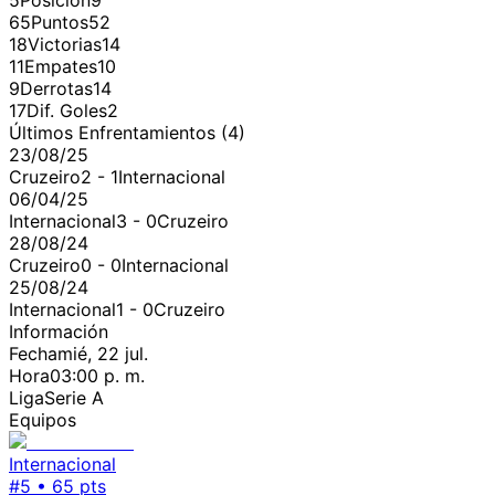
5
Posición
9
65
Puntos
52
18
Victorias
14
11
Empates
10
9
Derrotas
14
17
Dif. Goles
2
Últimos Enfrentamientos (
4
)
23/08/25
Cruzeiro
2
-
1
Internacional
06/04/25
Internacional
3
-
0
Cruzeiro
28/08/24
Cruzeiro
0
-
0
Internacional
25/08/24
Internacional
1
-
0
Cruzeiro
Información
Fecha
mié, 22 jul.
Hora
03:00 p. m.
Liga
Serie A
Equipos
Internacional
#
5
•
65
pts