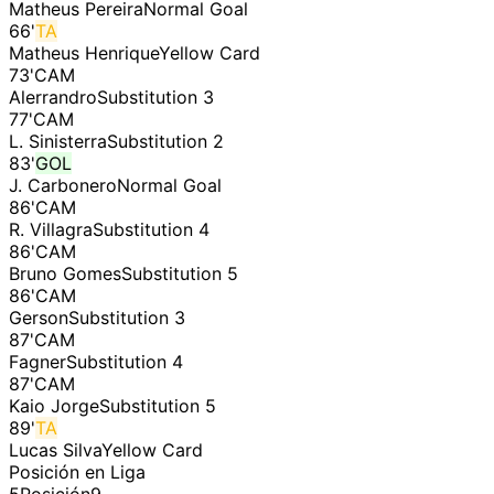
Matheus Pereira
Normal Goal
66
'
TA
Matheus Henrique
Yellow Card
73
'
CAM
Alerrandro
Substitution 3
77
'
CAM
L. Sinisterra
Substitution 2
83
'
GOL
J. Carbonero
Normal Goal
86
'
CAM
R. Villagra
Substitution 4
86
'
CAM
Bruno Gomes
Substitution 5
86
'
CAM
Gerson
Substitution 3
87
'
CAM
Fagner
Substitution 4
87
'
CAM
Kaio Jorge
Substitution 5
89
'
TA
Lucas Silva
Yellow Card
Posición en Liga