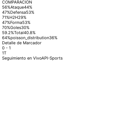
COMPARACION
56%
Ataque
44%
47%
Defensa
53%
71%
H2H
29%
47%
Forma
53%
70%
Goles
30%
59.2%
Total
40.8%
64%
poisson_distribution
36%
Detalle de Marcador
0 - 1
1T
Seguimiento en Vivo
API-Sports