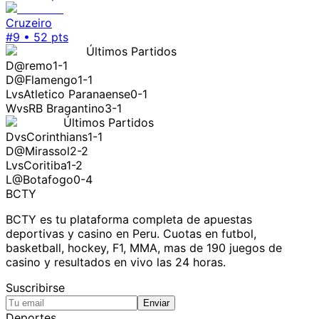
Cruzeiro
#
9
•
52
pts
Últimos Partidos
D
@
remo
1-1
D
@
Flamengo
1-1
L
vs
Atletico Paranaense
0-1
W
vs
RB Bragantino
3-1
Últimos Partidos
D
vs
Corinthians
1-1
D
@
Mirassol
2-2
L
vs
Coritiba
1-2
L
@
Botafogo
0-4
BCTY
BCTY es tu plataforma completa de apuestas
deportivas y casino en Peru. Cuotas en futbol,
basketball, hockey, F1, MMA, mas de 190 juegos de
casino y resultados en vivo las 24 horas.
Suscribirse
Enviar
Deportes