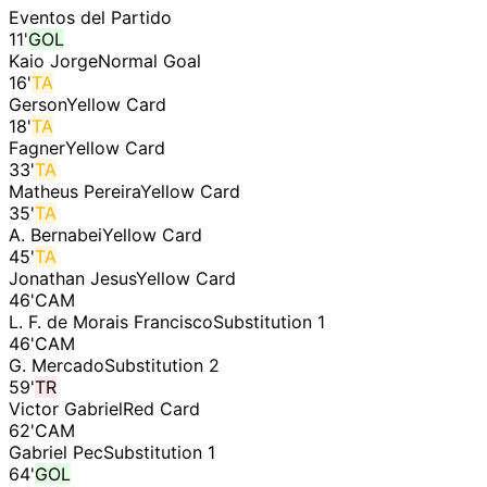
Eventos del Partido
11
'
GOL
Kaio Jorge
Normal Goal
16
'
TA
Gerson
Yellow Card
18
'
TA
Fagner
Yellow Card
33
'
TA
Matheus Pereira
Yellow Card
35
'
TA
A. Bernabei
Yellow Card
45
'
TA
Jonathan Jesus
Yellow Card
46
'
CAM
L. F. de Morais Francisco
Substitution 1
46
'
CAM
G. Mercado
Substitution 2
59
'
TR
Victor Gabriel
Red Card
62
'
CAM
Gabriel Pec
Substitution 1
64
'
GOL