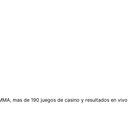
 MMA, mas de 190 juegos de casino y resultados en vivo