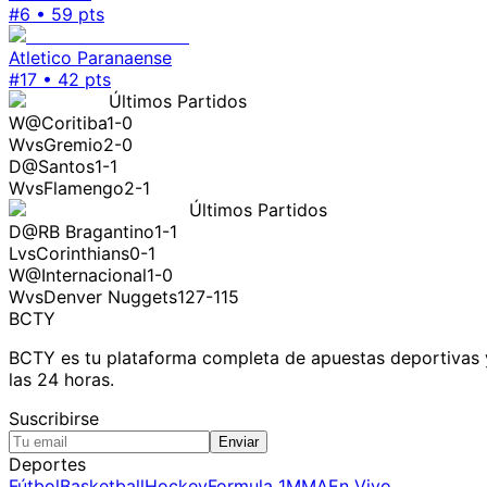
#
6
•
59
pts
Atletico Paranaense
#
17
•
42
pts
Últimos Partidos
W
@
Coritiba
1-0
W
vs
Gremio
2-0
D
@
Santos
1-1
W
vs
Flamengo
2-1
Últimos Partidos
D
@
RB Bragantino
1-1
L
vs
Corinthians
0-1
W
@
Internacional
1-0
W
vs
Denver Nuggets
127-115
BCTY
BCTY es tu plataforma completa de apuestas deportivas y 
las 24 horas.
Suscribirse
Enviar
Deportes
Fútbol
Basketball
Hockey
Formula 1
MMA
En Vivo