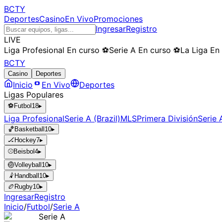
BCTY
Deportes
Casino
En Vivo
Promociones
Ingresar
Registro
LIVE
Liga Profesional
En curso
⚽
Serie A
En curso
⚽
La Liga
En
BCTY
Casino
Deportes
Inicio
En Vivo
Deportes
Ligas Populares
⚽
Futbol
18
▸
Liga Profesional
Serie A (Brazil)
MLS
Primera División
Serie A
🏀
Basketball
10
▸
🏒
Hockey
7
▸
⚾
Beisbol
4
▸
🏐
Volleyball
10
▸
🤾
Handball
10
▸
🏉
Rugby
10
▸
Ingresar
Registro
Inicio
/
Futbol
/
Serie A
Serie A