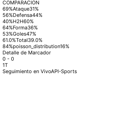
COMPARACION
69%
Ataque
31%
56%
Defensa
44%
40%
H2H
60%
64%
Forma
36%
53%
Goles
47%
61.0%
Total
39.0%
84%
poisson_distribution
16%
Detalle de Marcador
0 - 0
1T
Seguimiento en Vivo
API-Sports