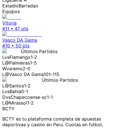
Liga
Serie A
Estadio
Barradao
Equipos
Vitoria
#
11
•
47
pts
Vasco DA Gama
#
10
•
50
pts
Últimos Partidos
L
vs
Flamengo
1-2
L
@
Palmeiras
1-5
W
vs
remo
2-0
L
@
Vasco DA Gama
101-115
Últimos Partidos
L
@
Santos
1-2
L
vs
Bahia
0-1
D
vs
Chapecoense-sc
1-1
L
@
Mirassol
1-2
BCTY
BCTY es tu plataforma completa de apuestas
deportivas y casino en Peru. Cuotas en futbol,