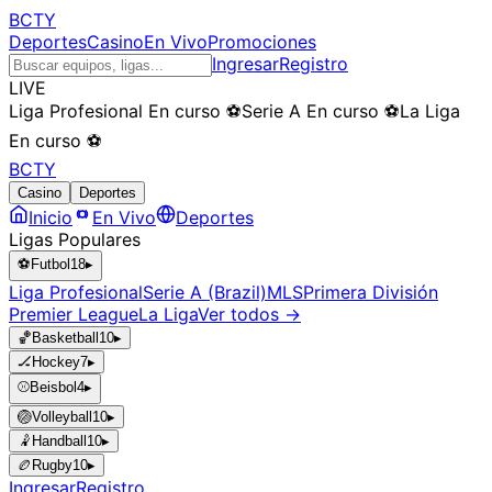
BCTY
Deportes
Casino
En Vivo
Promociones
Ingresar
Registro
LIVE
Liga Profesional
En curso
⚽
Serie A
En curso
⚽
La Liga
En curso
⚽
BCTY
Casino
Deportes
Inicio
En Vivo
Deportes
Ligas Populares
⚽
Futbol
18
▸
Liga Profesional
Serie A (Brazil)
MLS
Primera División
Premier League
La Liga
Ver todos →
🏀
Basketball
10
▸
🏒
Hockey
7
▸
⚾
Beisbol
4
▸
🏐
Volleyball
10
▸
🤾
Handball
10
▸
🏉
Rugby
10
▸
Ingresar
Registro