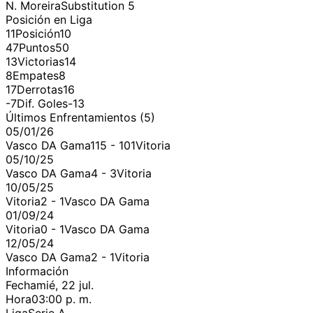
N. Moreira
Substitution 5
Posición en Liga
11
Posición
10
47
Puntos
50
13
Victorias
14
8
Empates
8
17
Derrotas
16
-7
Dif. Goles
-13
Últimos Enfrentamientos (
5
)
05/01/26
Vasco DA Gama
115
-
101
Vitoria
05/10/25
Vasco DA Gama
4
-
3
Vitoria
10/05/25
Vitoria
2
-
1
Vasco DA Gama
01/09/24
Vitoria
0
-
1
Vasco DA Gama
12/05/24
Vasco DA Gama
2
-
1
Vitoria
Información
Fecha
mié, 22 jul.
Hora
03:00 p. m.