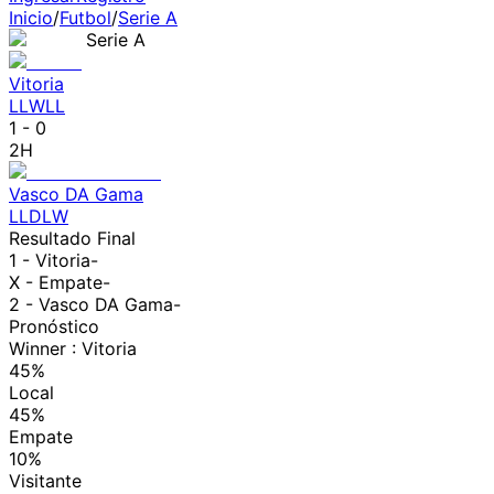
Inicio
/
Futbol
/
Serie A
Serie A
Vitoria
L
L
W
L
L
1
-
0
2H
Vasco DA Gama
L
L
D
L
W
Resultado Final
1 -
Vitoria
-
X - Empate
-
2 -
Vasco DA Gama
-
Pronóstico
Winner : Vitoria
45%
Local
45%
Empate
10%
Visitante