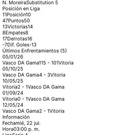
N. Moreira
Substitution 5
Posición en Liga
11
Posición
10
47
Puntos
50
13
Victorias
14
8
Empates
8
17
Derrotas
16
-7
Dif. Goles
-13
Últimos Enfrentamientos (
5
)
05/01/26
Vasco DA Gama
115
-
101
Vitoria
05/10/25
Vasco DA Gama
4
-
3
Vitoria
10/05/25
Vitoria
2
-
1
Vasco DA Gama
01/09/24
Vitoria
0
-
1
Vasco DA Gama
12/05/24
Vasco DA Gama
2
-
1
Vitoria
Información
Fecha
mié, 22 jul.
Hora
03:00 p. m.