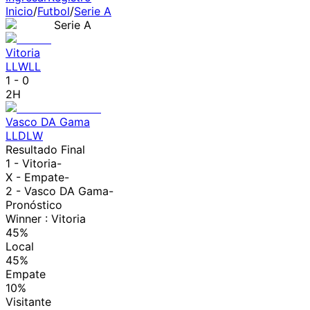
Inicio
/
Futbol
/
Serie A
Serie A
Vitoria
L
L
W
L
L
1
-
0
2H
Vasco DA Gama
L
L
D
L
W
Resultado Final
1 -
Vitoria
-
X - Empate
-
2 -
Vasco DA Gama
-
Pronóstico
Winner : Vitoria
45%
Local
45%
Empate
10%
Visitante