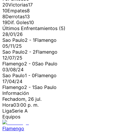
20
Victorias
17
10
Empates
8
8
Derrotas
13
19
Dif. Goles
10
Últimos Enfrentamientos (
5
)
28/01/26
Sao Paulo
2
-
1
Flamengo
05/11/25
Sao Paulo
2
-
2
Flamengo
12/07/25
Flamengo
2
-
0
Sao Paulo
03/08/24
Sao Paulo
1
-
0
Flamengo
17/04/24
Flamengo
2
-
1
Sao Paulo
Información
Fecha
dom, 26 jul.
Hora
03:00 p. m.
Liga
Serie A
Equipos
Flamengo