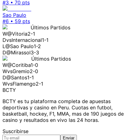
#
3
•
70
pts
Sao Paulo
#
6
•
59
pts
Últimos Partidos
W
@
Vitoria
2-1
D
vs
Internacional
1-1
L
@
Sao Paulo
1-2
D
@
Mirassol
3-3
Últimos Partidos
W
@
Coritiba
1-0
W
vs
Gremio
2-0
D
@
Santos
1-1
W
vs
Flamengo
2-1
BCTY
BCTY es tu plataforma completa de apuestas
deportivas y casino en Peru. Cuotas en futbol,
basketball, hockey, F1, MMA, mas de 190 juegos de
casino y resultados en vivo las 24 horas.
Suscribirse
Enviar