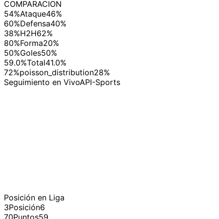
COMPARACION
54%
Ataque
46%
60%
Defensa
40%
38%
H2H
62%
80%
Forma
20%
50%
Goles
50%
59.0%
Total
41.0%
72%
poisson_distribution
28%
Seguimiento en Vivo
API-Sports
Posición en Liga
3
Posición
6
70
Puntos
59