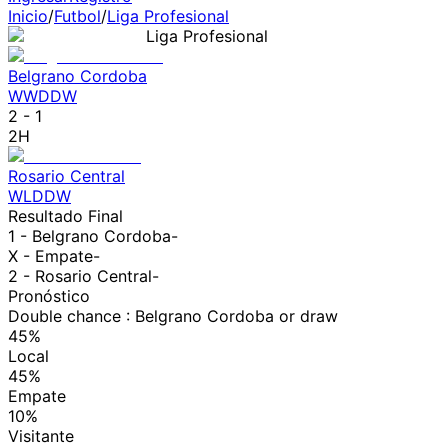
Inicio
/
Futbol
/
Liga Profesional
Liga Profesional
Belgrano Cordoba
W
W
D
D
W
2
-
1
2H
Rosario Central
W
L
D
D
W
Resultado Final
1 -
Belgrano Cordoba
-
X - Empate
-
2 -
Rosario Central
-
Pronóstico
Double chance : Belgrano Cordoba or draw
45%
Local
45%
Empate
10%
Visitante