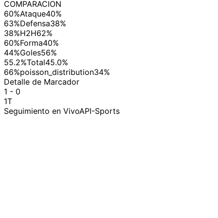
COMPARACION
60%
Ataque
40%
63%
Defensa
38%
38%
H2H
62%
60%
Forma
40%
44%
Goles
56%
55.2%
Total
45.0%
66%
poisson_distribution
34%
Detalle de Marcador
1 - 0
1T
Seguimiento en Vivo
API-Sports