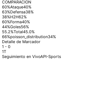
COMPARACION
60%
Ataque
40%
63%
Defensa
38%
38%
H2H
62%
60%
Forma
40%
44%
Goles
56%
55.2%
Total
45.0%
66%
poisson_distribution
34%
Detalle de Marcador
1 - 0
1T
Seguimiento en Vivo
API-Sports