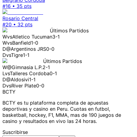
Belgrano Cordoba
#
16
•
35
pts
Rosario Central
#
20
•
32
pts
Últimos Partidos
W
vs
Atletico Tucuman
3-1
W
vs
Banfield
1-0
D
@
Argentinos JRS
0-0
D
vs
Tigre
1-1
Últimos Partidos
W
@
Gimnasia L.P.
2-1
L
vs
Talleres Cordoba
0-1
D
@
Aldosivi
1-1
D
vs
River Plate
0-0
BCTY
BCTY es tu plataforma completa de apuestas
deportivas y casino en Peru. Cuotas en futbol,
basketball, hockey, F1, MMA, mas de 190 juegos de
casino y resultados en vivo las 24 horas.
Suscribirse