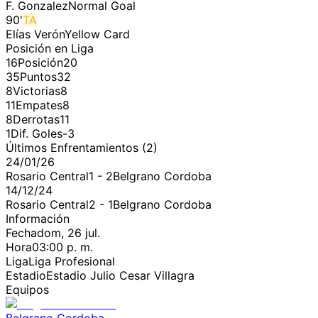
F. Gonzalez
Normal Goal
90
'
TA
Elías Verón
Yellow Card
Posición en Liga
16
Posición
20
35
Puntos
32
8
Victorias
8
11
Empates
8
8
Derrotas
11
1
Dif. Goles
-3
Últimos Enfrentamientos (
2
)
24/01/26
Rosario Central
1
-
2
Belgrano Cordoba
14/12/24
Rosario Central
2
-
1
Belgrano Cordoba
Información
Fecha
dom, 26 jul.
Hora
03:00 p. m.
Liga
Liga Profesional
Estadio
Estadio Julio Cesar Villagra
Equipos