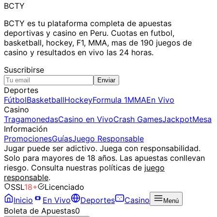
BCTY
BCTY es tu plataforma completa de apuestas
deportivas y casino en Peru. Cuotas en futbol,
basketball, hockey, F1, MMA, mas de 190 juegos de
casino y resultados en vivo las 24 horas.
Suscribirse
Enviar
Deportes
Fútbol
Basketball
Hockey
Formula 1
MMA
En Vivo
Casino
Tragamonedas
Casino en Vivo
Crash Games
Jackpot
Mesa
Información
Promociones
Guías
Juego Responsable
Jugar puede ser adictivo. Juega con responsabilidad.
Solo para mayores de 18 años. Las apuestas conllevan
riesgo. Consulta nuestras políticas de
juego
responsable
.
SSL
18+
Licenciado
Inicio
En Vivo
Deportes
Casino
Menú
Boleta de Apuestas
0