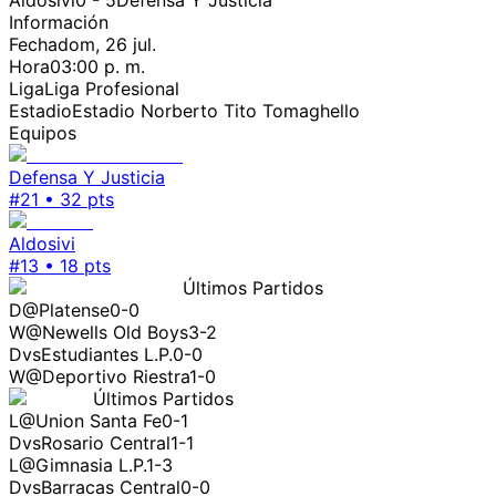
Aldosivi
0
-
5
Defensa Y Justicia
Información
Fecha
dom, 26 jul.
Hora
03:00 p. m.
Liga
Liga Profesional
Estadio
Estadio Norberto Tito Tomaghello
Equipos
Defensa Y Justicia
#
21
•
32
pts
Aldosivi
#
13
•
18
pts
Últimos Partidos
D
@
Platense
0-0
W
@
Newells Old Boys
3-2
D
vs
Estudiantes L.P.
0-0
W
@
Deportivo Riestra
1-0
Últimos Partidos
L
@
Union Santa Fe
0-1
D
vs
Rosario Central
1-1
L
@
Gimnasia L.P.
1-3
D
vs
Barracas Central
0-0