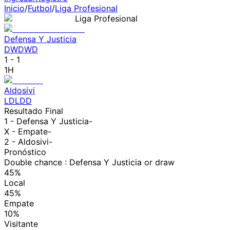
Inicio
/
Futbol
/
Liga Profesional
Liga Profesional
Defensa Y Justicia
D
W
D
W
D
1
-
1
1H
Aldosivi
L
D
L
D
D
Resultado Final
1 -
Defensa Y Justicia
-
X - Empate
-
2 -
Aldosivi
-
Pronóstico
Double chance : Defensa Y Justicia or draw
45%
Local
45%
Empate
10%
Visitante