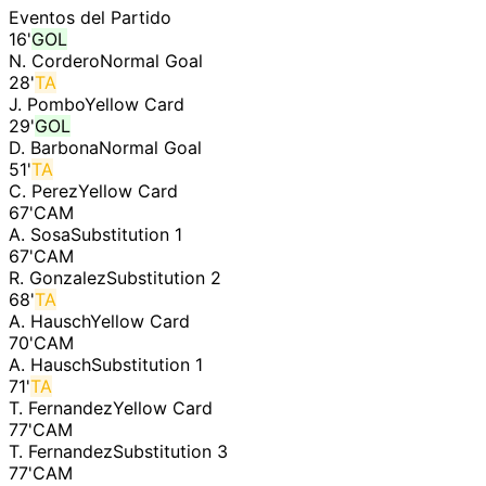
Eventos del Partido
16
'
GOL
N. Cordero
Normal Goal
28
'
TA
J. Pombo
Yellow Card
29
'
GOL
D. Barbona
Normal Goal
51
'
TA
C. Perez
Yellow Card
67
'
CAM
A. Sosa
Substitution 1
67
'
CAM
R. Gonzalez
Substitution 2
68
'
TA
A. Hausch
Yellow Card
70
'
CAM
A. Hausch
Substitution 1
71
'
TA
T. Fernandez
Yellow Card
77
'
CAM
T. Fernandez
Substitution 3
77
'
CAM