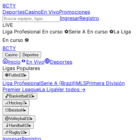
BCTY
Deportes
Casino
En Vivo
Promociones
Ingresar
Registro
LIVE
Liga Profesional
En curso
⚽
Serie A
En curso
⚽
La Liga
En curso
⚽
BCTY
Casino
Deportes
Inicio
En Vivo
Deportes
Ligas Populares
⚽
Futbol
18
▸
Liga Profesional
Serie A (Brazil)
MLS
Primera División
Premier League
La Liga
Ver todos →
🏀
Basketball
10
▸
🏒
Hockey
7
▸
⚾
Beisbol
4
▸
🏐
Volleyball
10
▸
🤾
Handball
10
▸
🏉
Rugby
10
▸
Ingresar
Registro