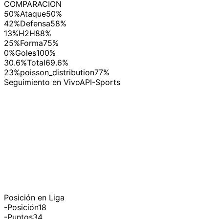
COMPARACION
50%
Ataque
50%
42%
Defensa
58%
13%
H2H
88%
25%
Forma
75%
0%
Goles
100%
30.6%
Total
69.6%
23%
poisson_distribution
77%
Seguimiento en Vivo
API-Sports
Posición en Liga
-
Posición
18
-
Puntos
34