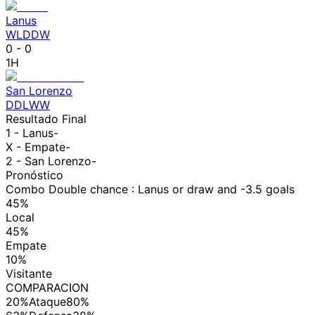
Lanus
W
L
D
D
W
0
-
0
1H
San Lorenzo
D
D
L
W
W
Resultado Final
1 -
Lanus
-
X - Empate
-
2 -
San Lorenzo
-
Pronóstico
Combo Double chance : Lanus or draw and -3.5 goals
45%
Local
45%
Empate
10%
Visitante
COMPARACION
20%
Ataque
80%