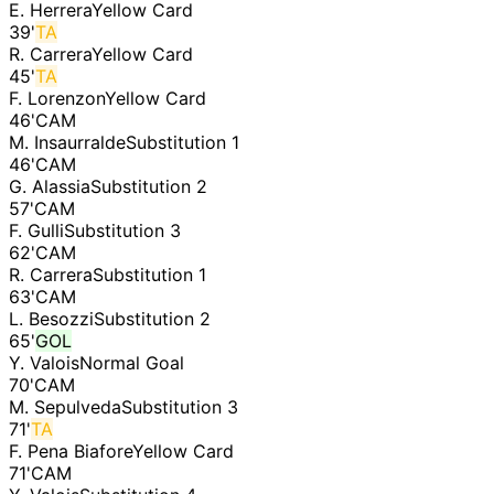
E. Herrera
Yellow Card
39
'
TA
R. Carrera
Yellow Card
45
'
TA
F. Lorenzon
Yellow Card
46
'
CAM
M. Insaurralde
Substitution 1
46
'
CAM
G. Alassia
Substitution 2
57
'
CAM
F. Gulli
Substitution 3
62
'
CAM
R. Carrera
Substitution 1
63
'
CAM
L. Besozzi
Substitution 2
65
'
GOL
Y. Valois
Normal Goal
70
'
CAM
M. Sepulveda
Substitution 3
71
'
TA
F. Pena Biafore
Yellow Card
71
'
CAM