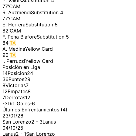
Y. Valois
Substitution 4
77
'
CAM
R. Auzmendi
Substitution 4
77
'
CAM
E. Herrera
Substitution 5
82
'
CAM
F. Pena Biafore
Substitution 5
84
'
TA
A. Medina
Yellow Card
90
'
TA
I. Perruzzi
Yellow Card
Posición en Liga
14
Posición
24
36
Puntos
29
8
Victorias
7
12
Empates
8
7
Derrotas
12
-3
Dif. Goles
-6
Últimos Enfrentamientos (
4
)
23/01/26
San Lorenzo
2
-
3
Lanus
04/10/25
Lanus
2
-
1
San Lorenzo