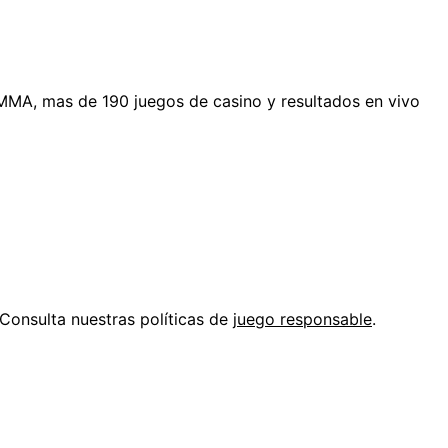
 MMA, mas de 190 juegos de casino y resultados en vivo
Consulta nuestras políticas de
juego responsable
.