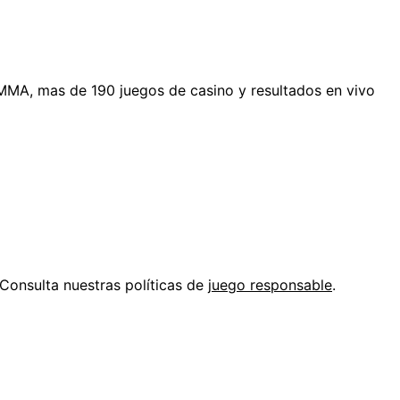
 MMA, mas de 190 juegos de casino y resultados en vivo
Consulta nuestras políticas de
juego responsable
.