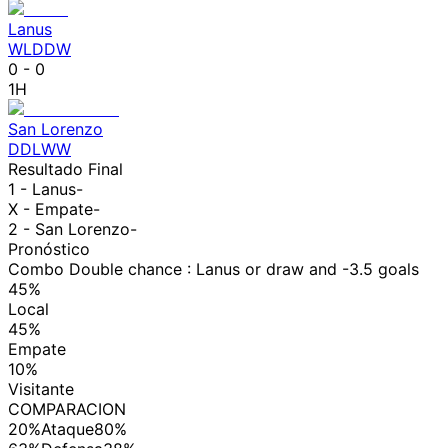
Lanus
W
L
D
D
W
0
-
0
1H
San Lorenzo
D
D
L
W
W
Resultado Final
1 -
Lanus
-
X - Empate
-
2 -
San Lorenzo
-
Pronóstico
Combo Double chance : Lanus or draw and -3.5 goals
45%
Local
45%
Empate
10%
Visitante
COMPARACION
20%
Ataque
80%