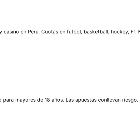
casino en Peru. Cuotas en futbol, basketball, hockey, F1,
o para mayores de 18 años. Las apuestas conllevan riesgo. 