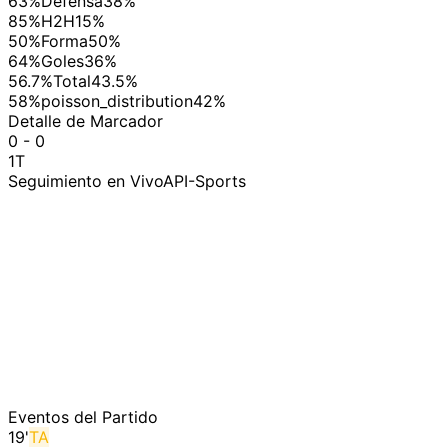
63%
Defensa
38%
85%
H2H
15%
50%
Forma
50%
64%
Goles
36%
56.7%
Total
43.5%
58%
poisson_distribution
42%
Detalle de Marcador
0 - 0
1T
Seguimiento en Vivo
API-Sports
Eventos del Partido
19
'
TA