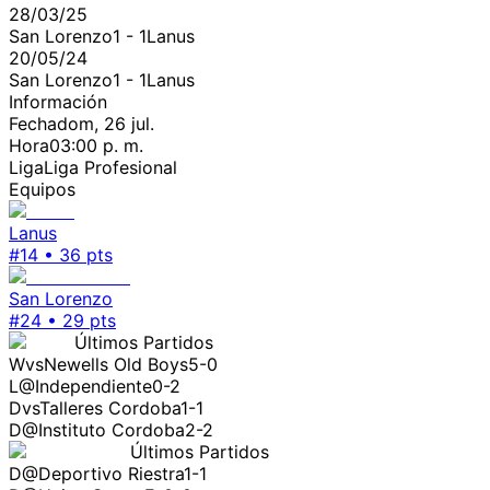
28/03/25
San Lorenzo
1
-
1
Lanus
20/05/24
San Lorenzo
1
-
1
Lanus
Información
Fecha
dom, 26 jul.
Hora
03:00 p. m.
Liga
Liga Profesional
Equipos
Lanus
#
14
•
36
pts
San Lorenzo
#
24
•
29
pts
Últimos Partidos
W
vs
Newells Old Boys
5-0
L
@
Independiente
0-2
D
vs
Talleres Cordoba
1-1
D
@
Instituto Cordoba
2-2
Últimos Partidos
D
@
Deportivo Riestra
1-1