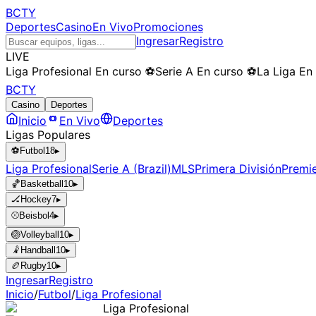
BCTY
Deportes
Casino
En Vivo
Promociones
Ingresar
Registro
LIVE
Liga Profesional
En curso
⚽
Serie A
En curso
⚽
La Liga
En
BCTY
Casino
Deportes
Inicio
En Vivo
Deportes
Ligas Populares
⚽
Futbol
18
▸
Liga Profesional
Serie A (Brazil)
MLS
Primera División
Premi
🏀
Basketball
10
▸
🏒
Hockey
7
▸
⚾
Beisbol
4
▸
🏐
Volleyball
10
▸
🤾
Handball
10
▸
🏉
Rugby
10
▸
Ingresar
Registro
Inicio
/
Futbol
/
Liga Profesional
Liga Profesional