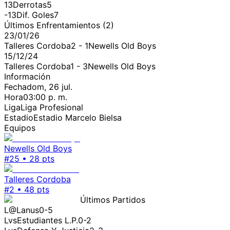
13
Derrotas
5
-13
Dif. Goles
7
Últimos Enfrentamientos (
2
)
23/01/26
Talleres Cordoba
2
-
1
Newells Old Boys
15/12/24
Talleres Cordoba
1
-
3
Newells Old Boys
Información
Fecha
dom, 26 jul.
Hora
03:00 p. m.
Liga
Liga Profesional
Estadio
Estadio Marcelo Bielsa
Equipos
Newells Old Boys
#
25
•
28
pts
Talleres Cordoba
#
2
•
48
pts
Últimos Partidos
L
@
Lanus
0-5
L
vs
Estudiantes L.P.
0-2