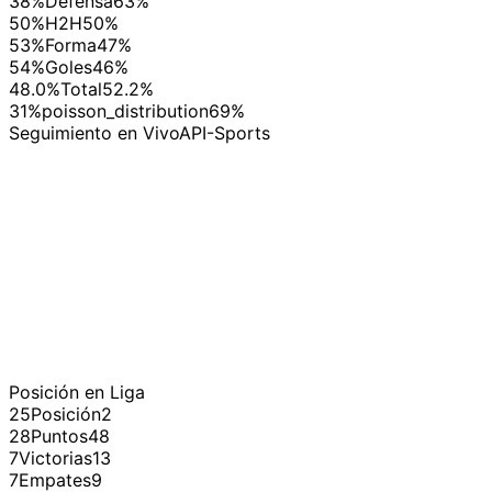
38%
Defensa
63%
50%
H2H
50%
53%
Forma
47%
54%
Goles
46%
48.0%
Total
52.2%
31%
poisson_distribution
69%
Seguimiento en Vivo
API-Sports
Posición en Liga
25
Posición
2
28
Puntos
48
7
Victorias
13
7
Empates
9