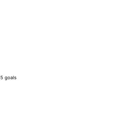
5 goals