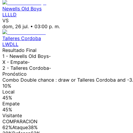
Newells Old Boys
L
L
L
L
D
VS
dom, 26 jul.
•
03:00 p. m.
Talleres Cordoba
L
W
D
L
L
Resultado Final
1 -
Newells Old Boys
-
X - Empate
-
2 -
Talleres Cordoba
-
Pronóstico
Combo Double chance : draw or Talleres Cordoba and -3.
10%
Local
45%
Empate
45%
Visitante
COMPARACION
62%
Ataque
38%