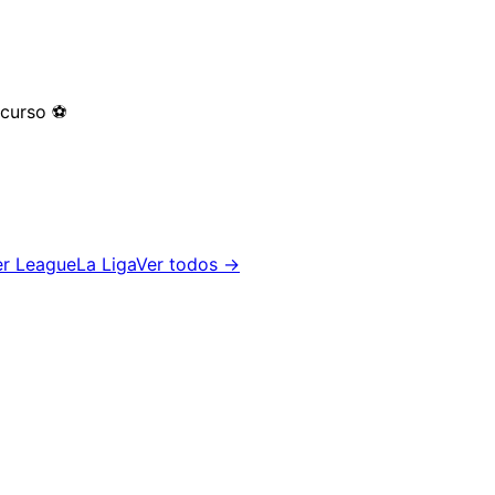
 curso
⚽
er League
La Liga
Ver todos →