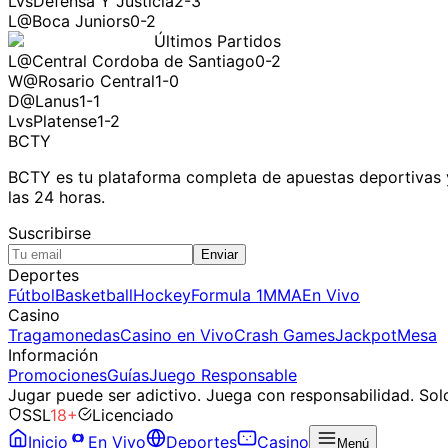
L
vs
Defensa Y Justicia
2-3
L
@
Boca Juniors
0-2
Últimos Partidos
L
@
Central Cordoba de Santiago
0-2
W
@
Rosario Central
1-0
D
@
Lanus
1-1
L
vs
Platense
1-2
BCTY
BCTY es tu plataforma completa de apuestas deportivas y 
las 24 horas.
Suscribirse
Enviar
Deportes
Fútbol
Basketball
Hockey
Formula 1
MMA
En Vivo
Casino
Tragamonedas
Casino en Vivo
Crash Games
Jackpot
Mesa
Información
Promociones
Guías
Juego Responsable
Jugar puede ser adictivo. Juega con responsabilidad. Sol
SSL
18+
Licenciado
Inicio
En Vivo
Deportes
Casino
Menú