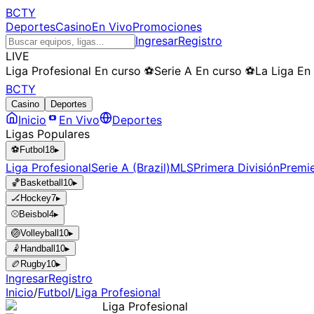
BCTY
Deportes
Casino
En Vivo
Promociones
Ingresar
Registro
LIVE
Liga Profesional
En curso
⚽
Serie A
En curso
⚽
La Liga
En
BCTY
Casino
Deportes
Inicio
En Vivo
Deportes
Ligas Populares
⚽
Futbol
18
▸
Liga Profesional
Serie A (Brazil)
MLS
Primera División
Premi
🏀
Basketball
10
▸
🏒
Hockey
7
▸
⚾
Beisbol
4
▸
🏐
Volleyball
10
▸
🤾
Handball
10
▸
🏉
Rugby
10
▸
Ingresar
Registro
Inicio
/
Futbol
/
Liga Profesional
Liga Profesional