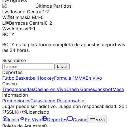
L
@
Tigre
1-3
Últimos Partidos
L
vs
Rosario Central
1-2
W
@
Gimnasia M.
1-0
L
@
Barracas Central
0-2
W
vs
Aldosivi
3-1
BCTY
BCTY es tu plataforma completa de apuestas deportivas y 
las 24 horas.
Suscribirse
Enviar
Deportes
Fútbol
Basketball
Hockey
Formula 1
MMA
En Vivo
Casino
Tragamonedas
Casino en Vivo
Crash Games
Jackpot
Mesa
Información
Promociones
Guías
Juego Responsable
Jugar puede ser adictivo. Juega con responsabilidad. Sol
SSL
18+
Licenciado
Inicio
En Vivo
Deportes
Casino
Menú
Boleta de Apuestas
0