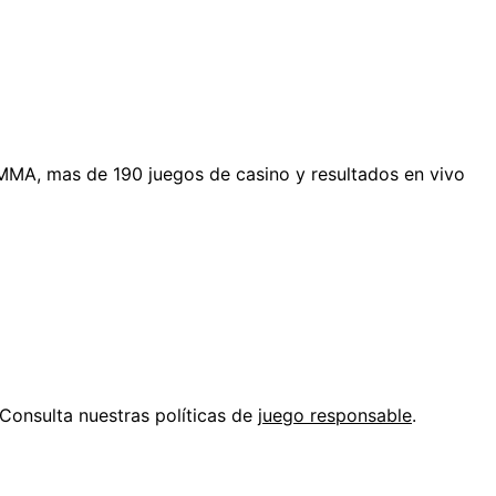
 MMA, mas de 190 juegos de casino y resultados en vivo
Consulta nuestras políticas de
juego responsable
.