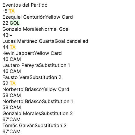
Eventos del Partido
-5
'
TA
Ezequiel Centurión
Yellow Card
22
'
GOL
Gonzalo Morales
Normal Goal
43
'
•
Lucas Martínez Quarta
Goal cancelled
44
'
TA
Kevin Jappert
Yellow Card
46
'
CAM
Lautaro Pereyra
Substitution 1
46
'
CAM
Fausto Vera
Substitution 2
52
'
TA
Norberto Briasco
Yellow Card
58
'
CAM
Norberto Briasco
Substitution 1
58
'
CAM
Gonzalo Morales
Substitution 2
67
'
CAM
Tomás Galván
Substitution 3
67
'
CAM