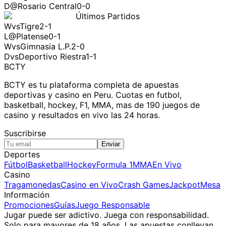
D
@
Rosario Central
0-0
Últimos Partidos
W
vs
Tigre
2-1
L
@
Platense
0-1
W
vs
Gimnasia L.P.
2-0
D
vs
Deportivo Riestra
1-1
BCTY
BCTY es tu plataforma completa de apuestas
deportivas y casino en Peru. Cuotas en futbol,
basketball, hockey, F1, MMA, mas de 190 juegos de
casino y resultados en vivo las 24 horas.
Suscribirse
Enviar
Deportes
Fútbol
Basketball
Hockey
Formula 1
MMA
En Vivo
Casino
Tragamonedas
Casino en Vivo
Crash Games
Jackpot
Mesa
Información
Promociones
Guías
Juego Responsable
Jugar puede ser adictivo. Juega con responsabilidad.
Solo para mayores de 18 años. Las apuestas conllevan