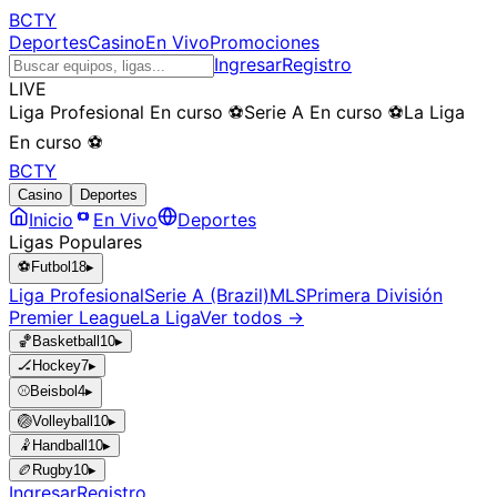
BCTY
Deportes
Casino
En Vivo
Promociones
Ingresar
Registro
LIVE
Liga Profesional
En curso
⚽
Serie A
En curso
⚽
La Liga
En curso
⚽
BCTY
Casino
Deportes
Inicio
En Vivo
Deportes
Ligas Populares
⚽
Futbol
18
▸
Liga Profesional
Serie A (Brazil)
MLS
Primera División
Premier League
La Liga
Ver todos →
🏀
Basketball
10
▸
🏒
Hockey
7
▸
⚾
Beisbol
4
▸
🏐
Volleyball
10
▸
🤾
Handball
10
▸
🏉
Rugby
10
▸
Ingresar
Registro