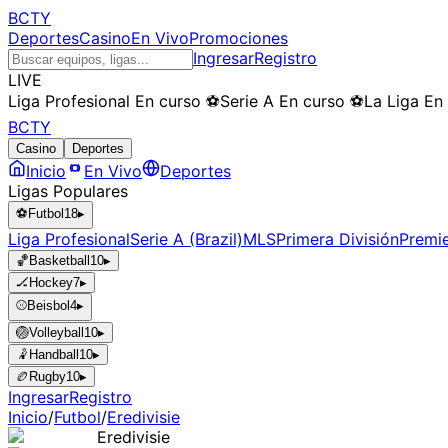
BCTY
Deportes
Casino
En Vivo
Promociones
Ingresar
Registro
LIVE
Liga Profesional
En curso
⚽
Serie A
En curso
⚽
La Liga
En
BCTY
Casino
Deportes
Inicio
En Vivo
Deportes
Ligas Populares
⚽
Futbol
18
▸
Liga Profesional
Serie A (Brazil)
MLS
Primera División
Premi
🏀
Basketball
10
▸
🏒
Hockey
7
▸
⚾
Beisbol
4
▸
🏐
Volleyball
10
▸
🤾
Handball
10
▸
🏉
Rugby
10
▸
Ingresar
Registro
Inicio
/
Futbol
/
Eredivisie
Eredivisie