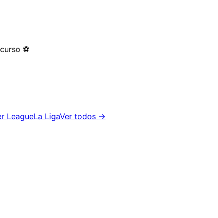
 curso
⚽
er League
La Liga
Ver todos →