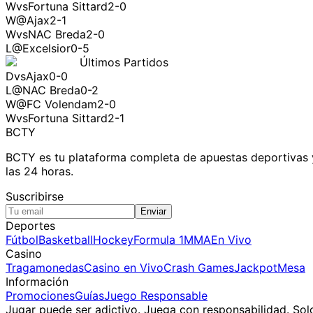
W
vs
Fortuna Sittard
2-0
W
@
Ajax
2-1
W
vs
NAC Breda
2-0
L
@
Excelsior
0-5
Últimos Partidos
D
vs
Ajax
0-0
L
@
NAC Breda
0-2
W
@
FC Volendam
2-0
W
vs
Fortuna Sittard
2-1
BCTY
BCTY es tu plataforma completa de apuestas deportivas y 
las 24 horas.
Suscribirse
Enviar
Deportes
Fútbol
Basketball
Hockey
Formula 1
MMA
En Vivo
Casino
Tragamonedas
Casino en Vivo
Crash Games
Jackpot
Mesa
Información
Promociones
Guías
Juego Responsable
Jugar puede ser adictivo. Juega con responsabilidad. Sol