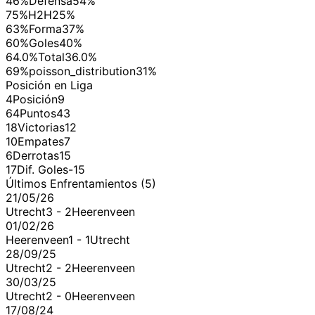
46%
Defensa
54%
75%
H2H
25%
63%
Forma
37%
60%
Goles
40%
64.0%
Total
36.0%
69%
poisson_distribution
31%
Posición en Liga
4
Posición
9
64
Puntos
43
18
Victorias
12
10
Empates
7
6
Derrotas
15
17
Dif. Goles
-15
Últimos Enfrentamientos (
5
)
21/05/26
Utrecht
3
-
2
Heerenveen
01/02/26
Heerenveen
1
-
1
Utrecht
28/09/25
Utrecht
2
-
2
Heerenveen
30/03/25
Utrecht
2
-
0
Heerenveen
17/08/24