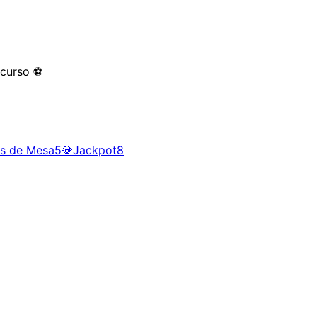
 curso
⚽
s de Mesa
5
💎
Jackpot
8