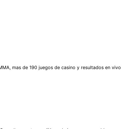
 MMA, mas de 190 juegos de casino y resultados en vivo