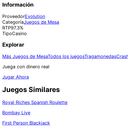
Información
Proveedor
Evolution
Categoría
Juegos de Mesa
RTP
97.3
%
Tipo
Casino
Explorar
Más
Juegos de Mesa
Todos los juegos
Tragamonedas
Cras
Juega con dinero real
Jugar Ahora
Juegos Similares
Royal Riches Spanish Roulette
Bombay Live
First Person Blackjack