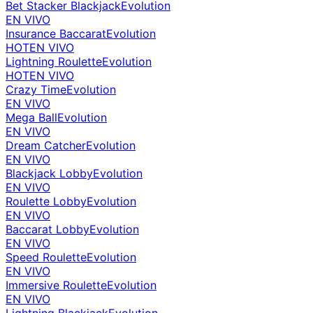
Bet Stacker Blackjack
Evolution
EN VIVO
Insurance Baccarat
Evolution
HOT
EN VIVO
Lightning Roulette
Evolution
HOT
EN VIVO
Crazy Time
Evolution
EN VIVO
Mega Ball
Evolution
EN VIVO
Dream Catcher
Evolution
EN VIVO
Blackjack Lobby
Evolution
EN VIVO
Roulette Lobby
Evolution
EN VIVO
Baccarat Lobby
Evolution
EN VIVO
Speed Roulette
Evolution
EN VIVO
Immersive Roulette
Evolution
EN VIVO
Lightning Blackjack
Evolution