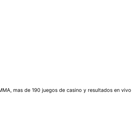
 MMA, mas de 190 juegos de casino y resultados en vivo