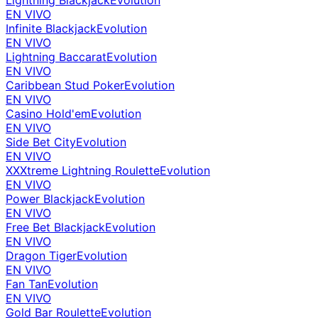
EN VIVO
Infinite Blackjack
Evolution
EN VIVO
Lightning Baccarat
Evolution
EN VIVO
Caribbean Stud Poker
Evolution
EN VIVO
Casino Hold'em
Evolution
EN VIVO
Side Bet City
Evolution
EN VIVO
XXXtreme Lightning Roulette
Evolution
EN VIVO
Power Blackjack
Evolution
EN VIVO
Free Bet Blackjack
Evolution
EN VIVO
Dragon Tiger
Evolution
EN VIVO
Fan Tan
Evolution
EN VIVO
Gold Bar Roulette
Evolution