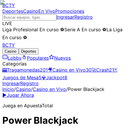
BCTY
Deportes
Casino
En Vivo
Promociones
Ingresar
Registro
LIVE
Liga Profesional
En curso
⚽
Serie A
En curso
⚽
La Liga
En curso
⚽
BCTY
Casino
Deportes
Lobby
Populares
Nuevos
Categorías
🎰
Tragamonedas
201
🎥
Casino en Vivo
30
🚀
Crash
21
🃏
Juegos de Mesa
5
💎
Jackpot
8
Ingresar
Registro
Inicio
/
Casino
/
Casino en Vivo
/
Power Blackjack
▶
Jugar Ahora
Juega en
ApuestaTotal
Power Blackjack