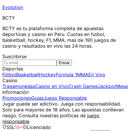
Evolution
BCTY
BCTY es tu plataforma completa de apuestas
deportivas y casino en Peru. Cuotas en futbol,
basketball, hockey, F1, MMA, mas de 190 juegos de
casino y resultados en vivo las 24 horas.
Suscribirse
Enviar
Deportes
Fútbol
Basketball
Hockey
Formula 1
MMA
En Vivo
Casino
Tragamonedas
Casino en Vivo
Crash Games
Jackpot
Mesa
Información
Promociones
Guías
Juego Responsable
Jugar puede ser adictivo. Juega con responsabilidad.
Solo para mayores de 18 años. Las apuestas conllevan
riesgo. Consulta nuestras políticas de
juego
responsable
.
SSL
18+
Licenciado